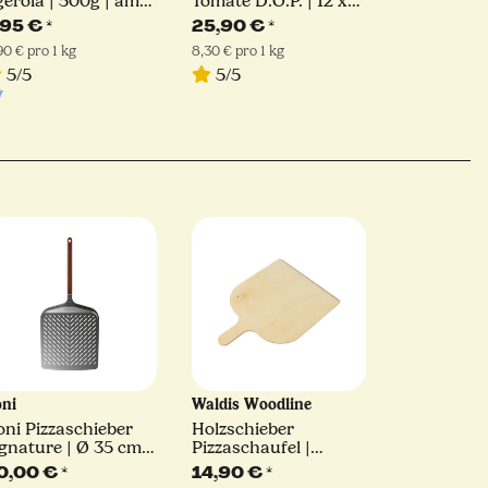
erola | 500g | am
Tomate D.O.P. | 12 x
tück
400 g
,95 €
*
25,90 €
*
,90 € pro 1 kg
8,30 € pro 1 kg
5/5
5/5
oni
Waldis Woodline
ni Pizzaschieber
Holzschieber
gnature | Ø 35 cm |
Pizzaschaufel |
rforiert | für Koda
30x40cm | Waldis
0,00 €
*
14,90 €
*
, Karu 16, Karu 2
Woodline