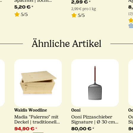
Spachtel | 10cm
Ag
2,99 €
*
Breite
S
5,20 €
*
8
2,99 € pro 1 kg
17
5/5
5/5
Ähnliche Artikel
Waldis Woodline
Ooni
O
Madia "Palermo" mit
Ooni Pizzaschieber
Oo
Deckel | traditionelle
Signature | Ø 30 cm |
Si
Teigschüssel und
perforiert | für Koda
pe
94,90 €
*
80,00 €
*
9
is
passende Abdeckung
12, Koda 2, Karu 12,
16