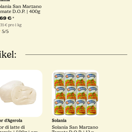
olania San Marzano
mate D.O.P. | 400g
,69 €
*
,35 € pro 1 kg
5/5
kel:
or d'Agerola
Solania
or di latte di
Solania San Marzano