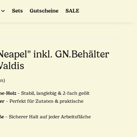
Sets
Gutscheine
SALE
Neapel" inkl. GN.Behälter
Waldis
en)
he-Holz
– Stabil, langlebig & 2-fach geölt
er
– Perfekt für Zutaten & praktische
ße
– Sicherer Halt auf jeder Arbeitsfläche