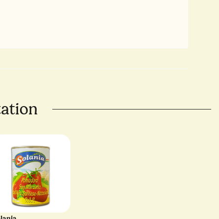
tation
lania