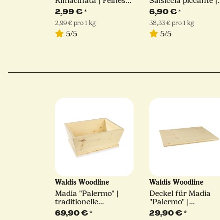
Rimacinata | Feines
Salsiccia piccante |
Hartweizengrieß | 1kg
180 g
2,99 €
*
6,90 €
*
2,99 € pro 1 kg
38,33 € pro 1 kg
5/5
5/5
Waldis Woodline
Waldis Woodline
Madia "Palermo" |
Deckel für Madia
traditionelle
"Palermo" |
Teigschüssel | Waldis
traditionelle
69,90 €
*
29,90 €
*
Teigschüssel | Wald