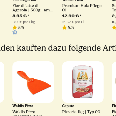
Fior di latte di
Premium Holz Pflege-
S
|
Agerola | 500g | am
Öl
To
Stück
8,95 €
*
12,90 €
*
2
17,90 € pro 1 kg
161,25 € pro 1 l
10
5/5
5/5
den kauften dazu folgende Arti
Waldis Pizza
Caputo
Fi
Waldis Pizza |
Pizzeria 1kg | Typ 00
Fi