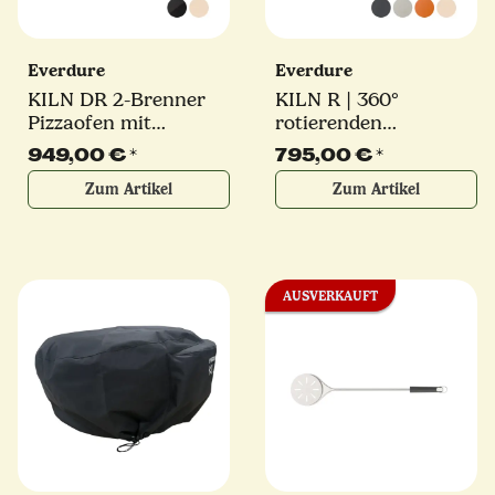
Everdure
Everdure
KILN DR 2-Brenner
KILN R | 360°
Pizzaofen mit
rotierenden
Digitaldisplay und
Pizzastein | 2-Brenner
949,00 €
*
795,00 €
*
rotierender Pizzastein
Pizzaofen | 9,2 kW |
Zum Artikel
Zum Artikel
| verschiedene Farben
verschiedene Farben
AUSVERKAUFT