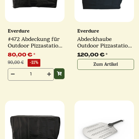
Everdure
Everdure
#472 Abdeckung für
Abdeckhaube
Outdoor Pizzastation
Outdoor Pizzastation
| Everdure
+ KILN Pizzaofen |
80,00 €
*
120,00 €
*
Everdure
90,00 €
-11%
Zum Artikel