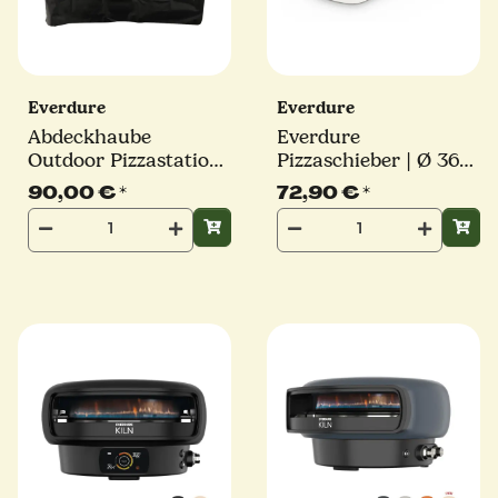
Everdure
Everdure
Abdeckhaube
Everdure
Outdoor Pizzastation
Pizzaschieber | Ø 36
| Everdure
cm | Stiel: 35,5 cm |
90,00 €
*
72,90 €
*
Aluminium