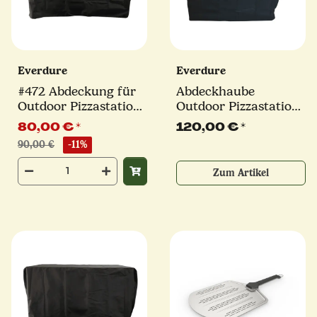
Everdure
Everdure
#472 Abdeckung für
Abdeckhaube
Outdoor Pizzastation
Outdoor Pizzastation
| Everdure
+ KILN Pizzaofen |
80,00 €
*
120,00 €
*
Everdure
90,00 €
-11%
Zum Artikel