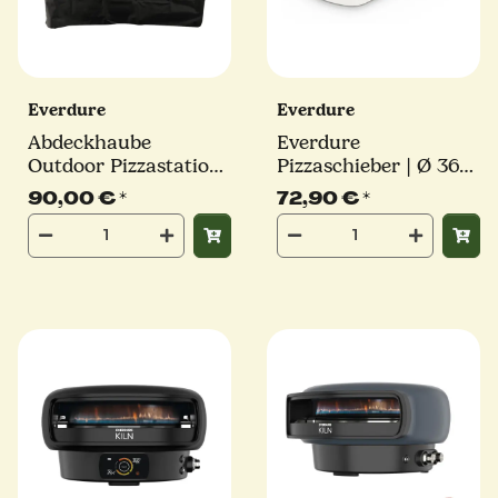
Everdure
Everdure
Abdeckhaube
Everdure
Outdoor Pizzastation
Pizzaschieber | Ø 36
| Everdure
cm | Stiel: 35,5 cm |
90,00 €
*
72,90 €
*
Aluminium