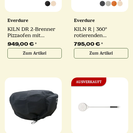
Everdure
Everdure
KILN DR 2-Brenner
KILN R | 360°
Pizzaofen mit
rotierenden
Digitaldisplay und
Pizzastein | 2-Brenner
949,00 €
*
795,00 €
*
rotierender Pizzastein
Pizzaofen | 9,2 kW |
Zum Artikel
Zum Artikel
| verschiedene Farben
verschiedene Farben
AUSVERKAUFT