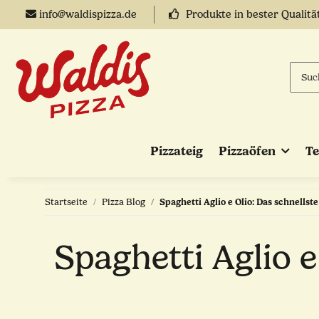
info@waldispizza.de
Produkte in bester Qualitä
Pizzateig
Pizzaöfen
T
Startseite
Pizza Blog
Spaghetti Aglio e Olio: Das schnellst
Spaghetti Aglio e