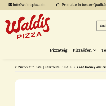
info@waldispizza.de
Produkte in bester Qualitä
Pizzateig
Pizzaöfen
T
Zurück zur Liste
Startseite
SALE
#442 Gozney ARC XL 