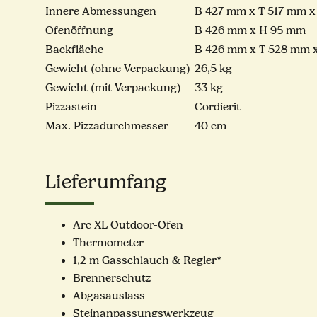
Innere Abmessungen
B 427 mm x T 517 mm 
Ofenöffnung
B 426 mm x H 95 mm
Backfläche
B 426 mm x T 528 mm 
Gewicht (ohne Verpackung)
26,5 kg
Gewicht (mit Verpackung)
33 kg
Pizzastein
Cordierit
Max. Pizzadurchmesser
40 cm
Lieferumfang
Arc XL Outdoor-Ofen
Thermometer
1,2 m Gasschlauch & Regler*
Brennerschutz
Abgasauslass
Steinanpassungswerkzeug