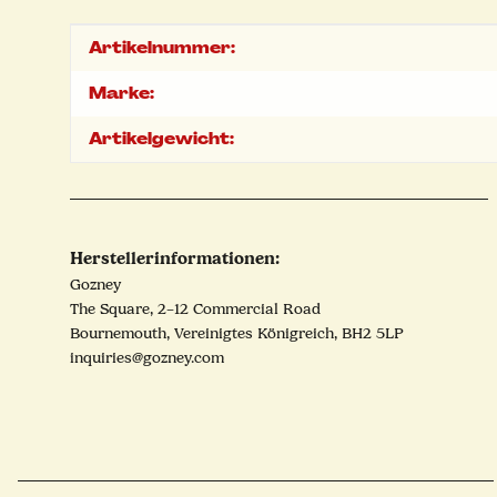
Produkteigenschaft
Wert
Artikelnummer:
Marke:
Artikelgewicht:
Herstellerinformationen:
Gozney
The Square, 2–12 Commercial Road
Bournemouth, Vereinigtes Königreich, BH2 5LP
inquiries@gozney.com