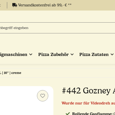
t
Versandkostenfrei ab 99,- € **
eigmaschinen
Pizza Zubehör
Pizza Zutaten
| 16" | creme
#442 Gozney A
Wurde nur für Videodreh a
Rollende Gasflamme:
G