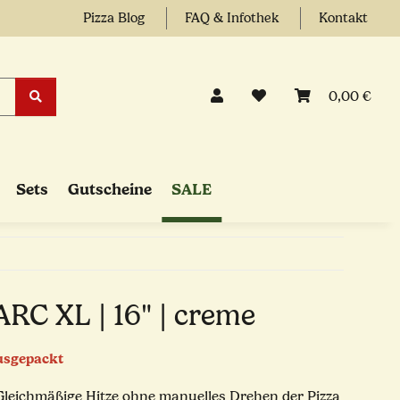
Pizza Blog
FAQ & Infothek
Kontakt
0,00 €
Sets
Gutscheine
SALE
RC XL | 16" | creme
usgepackt
leichmäßige Hitze ohne manuelles Drehen der Pizza