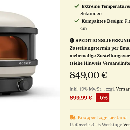
Extreme Temperature
Sekunden
Kompaktes Design:
Pl
cm
SPEDITIONSLIEFERUNG
Zustellungstermin per Emai
mehrmalige Zustellungsver
(siehe Hinweis Versandinfo
849,00 €
inkl. 19% MwSt. , zzgl.
Versa
899,99 €
-6%
Knapper Lagerbestand
Lieferzeit:
3 - 5 Werktage
Ve