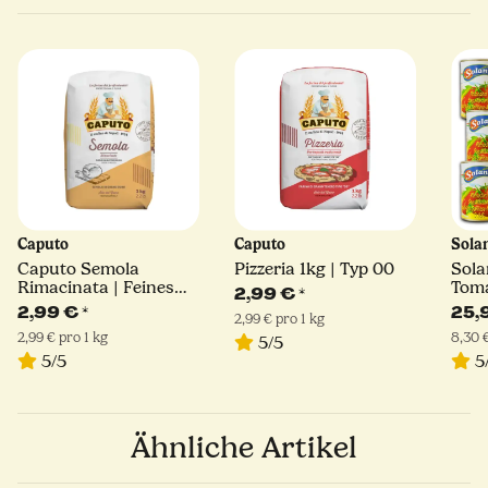
Caputo
Caputo
Sola
Caputo Semola
Pizzeria 1kg | Typ 00
Sola
Rimacinata | Feines
Toma
2,99 €
*
Hartweizengrieß | 1kg
400 
2,99 €
*
25,
2,99 € pro 1 kg
2,99 € pro 1 kg
8,30 €
5/5
5/5
5
Ähnliche Artikel