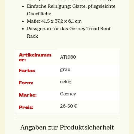
Einfache Reinigung: Glatte, pflegeleichte
Oberfläche
Maße: 41,5 x 37,2 x 6,1 cm
Passgenau für das Gozney Tread Roof
Rack
Artikelnumm
Produkteigenschaft
Wert
AT1960
er:
grau
Farbe:
eckig
Form:
Gozney
Marke:
26-50 €
Preis:
Angaben zur Produktsicherheit