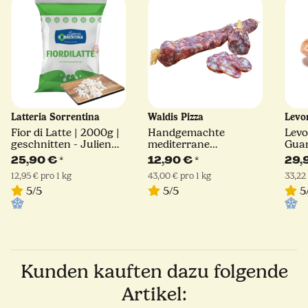
Latteria Sorrentina
Waldis Pizza
Levo
Fior di Latte | 2000g |
Handgemachte
Levo
geschnitten - Julienne
mediterrane
Guan
Schnitt | Latteria
Edelsalami
gerä
25,90 €
*
12,90 €
*
29,
Sorrentina
12,95 € pro 1 kg
43,00 € pro 1 kg
33,22 
5/5
5/5
5
Kunden kauften dazu folgende
Artikel: