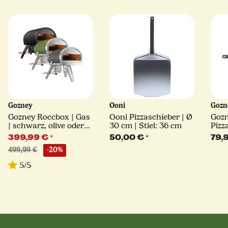
Gozney
Ooni
Goz
Gozney Roccbox | Gas
Ooni Pizzaschieber | Ø
Gozn
| schwarz, olive oder
30 cm | Stiel: 36 cm
Pizz
grau
| per
399,99 €
*
50,00 €
*
79,
Alu
499,99 €
-20%
5/5