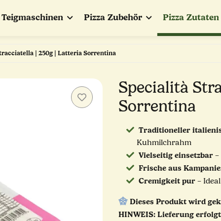
Teigmaschinen
Pizza Zubehör
Pizza Zutaten
tracciatella | 250g | Latteria Sorrentina
Specialità Stra
Sorrentina
Traditioneller italien
Kuhmilchrahm
Vielseitig einsetzbar
– 
Frische aus Kampani
Cremigkeit pur
– Ideal
Dieses Produkt wird gek
HINWEIS: Lieferung erfolgt