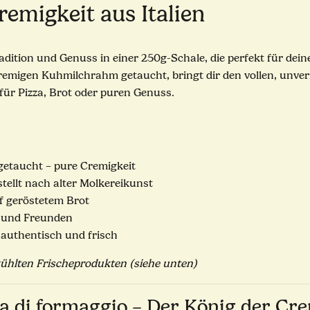
remigkeit aus Italien
Tradition und Genuss in einer 250g-Schale, die perfekt für de
 cremigen Kuhmilchrahm getaucht, bringt dir den vollen, unv
t für Pizza, Brot oder puren Genuss.
etaucht – pure Cremigkeit
stellt nach alter Molkereikunst
uf geröstetem Brot
e und Freunden
 authentisch und frisch
kühlten Frischeprodukten (siehe unten)
a di formaggio – Der König der Cr