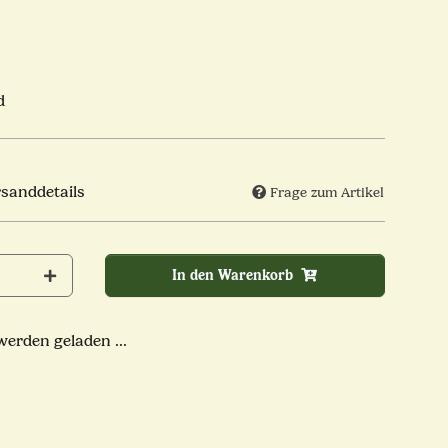
d
rsanddetails
Frage zum Artikel
In den Warenkorb
rden geladen ...