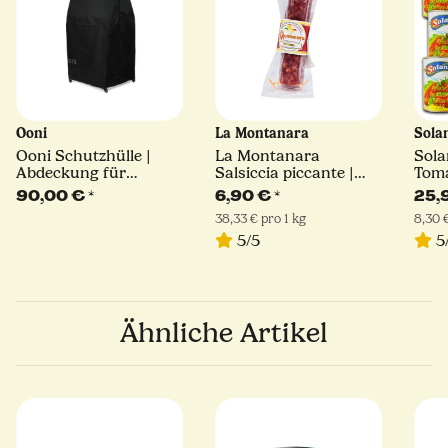
Ooni
La Montanara
Sola
Ooni Schutzhülle |
La Montanara
Sola
Abdeckung für
Salsiccia piccante |
Toma
Pizzaofen und Tisch -
180 g
400 
90,00 €
*
6,90 €
*
25,
medium
38,33 € pro 1 kg
8,30 €
5/5
5
Ähnliche Artikel