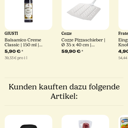
GIUSTI
Cozze
Frate
Balsamico Creme
Cozze Pizzaschieber |
Eing
Classic | 150 ml |
Ø 35 x 40 cm |
Knob
Giuseppe Giusti
perforiert | Stiel 41 cm
5,90 €
*
59,90 €
*
4,9
| eckig
39,33 € pro 1 l
54,44 
Kunden kauften dazu folgende
Artikel: