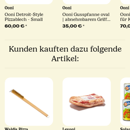
Ooni
Ooni
Oon
Ooni Detroit-Style
Ooni Gusspfanne oval
Ooni
Pizzablech - Small
| abnehmbarem Griff
für 
und Untersetzer
Koda
60,00 €
*
35,00 €
*
70,
Stie
Kunden kauften dazu folgende
Artikel:
Waldis Pizza
Levoni
Sola