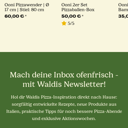
Ooni Pizzawender | Ø
Ooni 2er Set
Ooni
17 cm | Stiel: 80 cm
Pizzaballen-Box
Bam
Serv
60,00 €
*
50,00 €
*
35,
| Lä
5/5
Mach deine Inbox ofenfrisch -
mit Waldis Newsletter!
Hol dir Waldis Pizza-Inspiration direkt nach Hause:
sorgfältig entwickelte Rezepte, neue Produkte aus
Italien, praktische Tipps für noch bessere Pizza-Abende
und exklusive Aktionswochen.