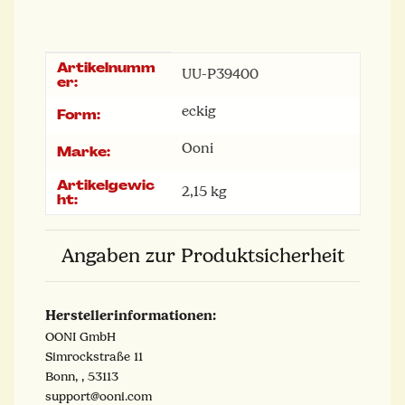
Artikelnumm
Produkteigenschaft
Wert
UU-P39400
er:
eckig
Form:
Ooni
Marke:
Artikelgewic
2,15
kg
ht:
Angaben zur Produktsicherheit
Herstellerinformationen:
OONI GmbH
Simrockstraße 11
Bonn, , 53113
support@ooni.com