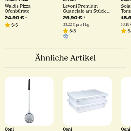
Waldis Pizza
Levoni Premium
Sola
Ofenbürste
Guanciale am Stück |
Toma
geräuchert | ca. 900 g
400 
24,90 €
*
29,90 €
*
15,
33,22 € pro 1 kg
10,19 
5/5
5/5
5
Ähnliche Artikel
Ooni
Ooni
Oon