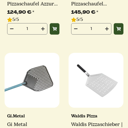
Pizzaschaufel Azzurra
Pizzaschaufel
| Ø 36 cm | Stiel 60
Evoluzione | Ø 33 cm |
124,90 €
*
145,90 €
*
cm | eckig
Stiel 60 cm | eckig
5/5
5/5
Gi.Metal
Waldis Pizza
Gi Metal
Waldis Pizzaschieber |