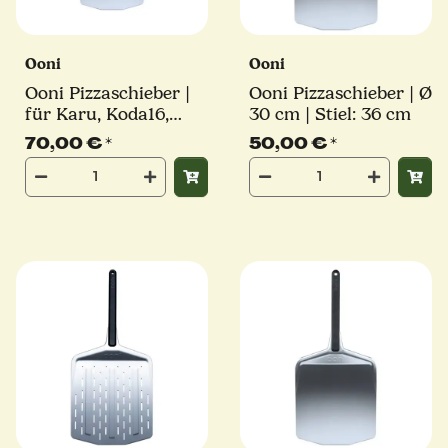
Ooni
Ooni
Ooni Pizzaschieber |
Ooni Pizzaschieber | Ø
für Karu, Koda16,
30 cm | Stiel: 36 cm
Koda 2 Pro | Ø 40 cm
70,00 €
*
50,00 €
*
| Stiel: 36 cm