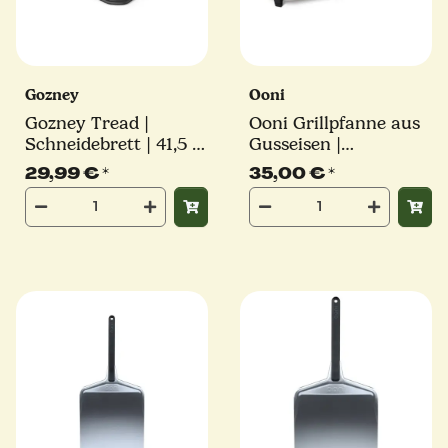
Gozney
Ooni
Gozney Tread |
Ooni Grillpfanne aus
Schneidebrett | ‎41,5 x
Gusseisen |
37,2 cm
abnehmbarem Griff
29,99 €
*
35,00 €
*
und Untersetzer