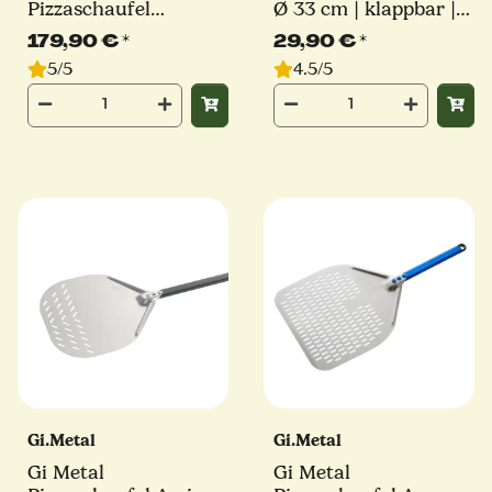
Pizzaschaufel
Ø 33 cm | klappbar |
Evoluzione | Ø 36 cm |
Linie Basic
179,90 €
*
29,90 €
*
Stiel 60 cm | eckig
5/5
4.5/5
Gi.Metal
Gi.Metal
Gi Metal
Gi Metal