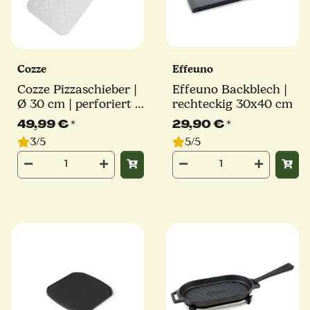
Cozze
Effeuno
Cozze Pizzaschieber |
Effeuno Backblech |
Ø 30 cm | perforiert |
rechteckig 30x40 cm
Stiel 36cm | eckig
49,99 €
*
29,90 €
*
3/5
5/5