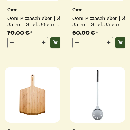
Ooni
Ooni
Ooni Pizzaschieber | Ø
Ooni Pizzaschieber | Ø
35 cm | Stiel: 34 cm |
35 cm | Stiel: 35 cm
perforiert | eckig
70,00 €
*
60,00 €
*