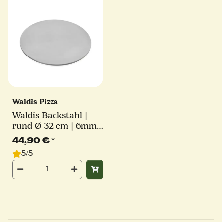
Waldis Pizza
Waldis Backstahl |
rund Ø 32 cm | 6mm
Stärke
44,90 €
*
5/5