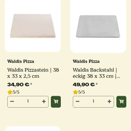
Waldis Pizza
Waldis Pizza
Waldis Pizzastein | 38
Waldis Backstahl |
x 33 x 2,5 cm
eckig 38 x 33 cm |
6mm Stärke
34,90 €
*
49,90 €
*
5/5
5/5