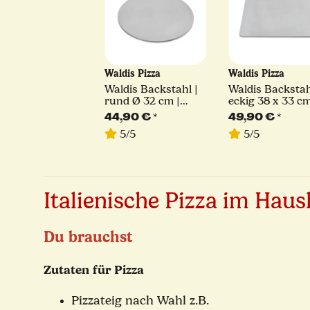
Waldis Pizza
Waldis Pizza
Waldis Backstahl |
Waldis Backstah
rund Ø 32 cm |
eckig 38 x 33 cm
6mm Stärke
6mm Stärke
44,90 €
*
49,90 €
*
5/5
5/5
Italienische Pizza im Hau
Du brauchst
Zutaten für Pizza
Pizzateig nach Wahl z.B.