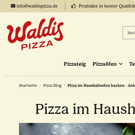
info@waldispizza.de
Produkte in bester Qualitä
Pizzateig
Pizzaöfen
T
Startseite
Pizza Blog
Pizza im Haushaltsofen backen - Anl
Pizza im Haush