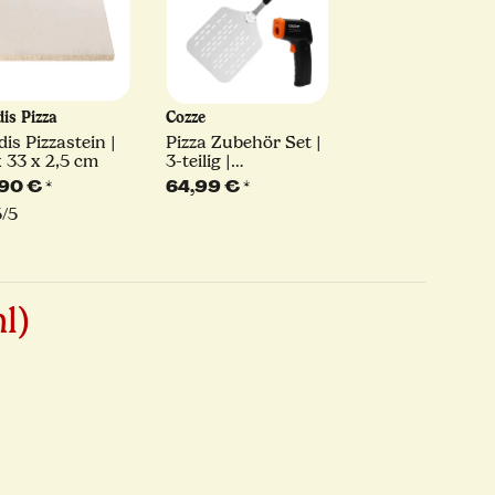
is Pizza
Cozze
is Pizzastein |
Pizza Zubehör Set |
x 33 x 2,5 cm
3-teilig |
Pizzaschieber,
,90 €
*
64,99 €
*
Pizzaschneider &
/5
Thermometer |
Starter-Kit | Cozze
l)