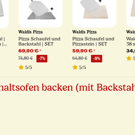
Waldis Pizza
Waldis Pizza
Wald
l |
Pizza Schaufel und
Pizza Schaufel und
Wald
 |
Backstahl | SET
Pizzastein | SET
38 
69,90 €
*
59,90 €
*
34
5
74,80 €
-7%
64,80 €
-8%
5/5
5/5
shaltsofen backen (mit Backstah