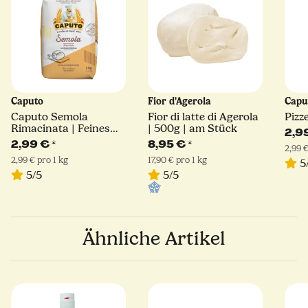
Caputo
Fior d'Agerola
Capu
Caputo Semola
Fior di latte di Agerola
Pizz
Rimacinata | Feines
| 500g | am Stück
2,9
Hartweizengrieß | 1kg
2,99 €
*
8,95 €
*
2,99 €
2,99 € pro 1 kg
17,90 € pro 1 kg
5
5/5
5/5
Ähnliche Artikel