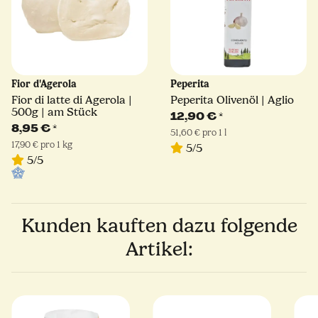
Fior d'Agerola
Peperita
Fior di latte di Agerola |
Peperita Olivenöl | Aglio
500g | am Stück
12,90 €
*
8,95 €
*
51,60 € pro 1 l
17,90 € pro 1 kg
5/5
5/5
Kunden kauften dazu folgende
Artikel: