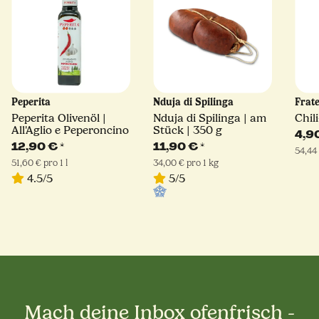
Peperita
Nduja di Spilinga
Frate
Peperita Olivenöl |
Nduja di Spilinga | am
Chil
All'Aglio e Peperoncino
Stück | 350 g
4,9
12,90 €
*
11,90 €
*
54,44 
51,60 € pro 1 l
34,00 € pro 1 kg
4.5/5
5/5
Mach deine Inbox ofenfrisch -