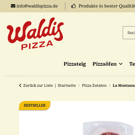
info@waldispizza.de
Produkte in bester Qualitä
Pizzateig
Pizzaöfen
T
Zurück zur Liste
Startseite
Pizza Zutaten
La Montanara
BESTSELLER