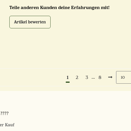
Teile anderen Kunden deine Erfahrungen mit!
Artikel bewerten
1
…
2
3
8
????
ter Kauf