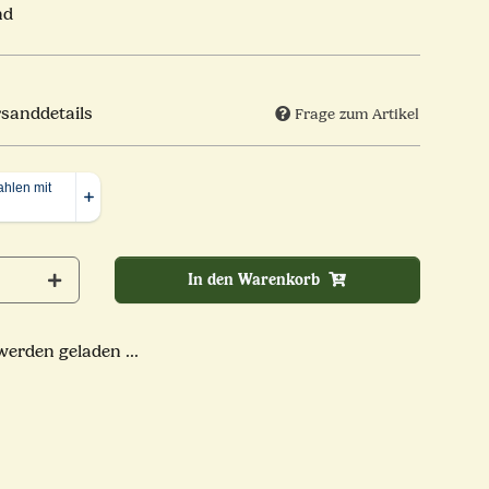
nd
rsanddetails
Frage zum Artikel
In den Warenkorb
rden geladen ...