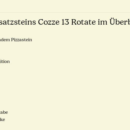
rsatzsteins Cozze 13 Rotate im Über
endem Pizzastein
ition
gabe
rke