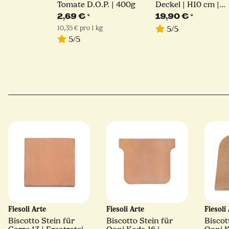
Tomate D.O.P. | 400g
Deckel | H10 cm |
40x30x10
2,69 €
*
19,90 €
*
10,35 € pro 1 kg
5/5
5/5
Fiesoli Arte
Fiesoli Arte
Fiesoli
Biscotto Stein für
Biscotto Stein für
Biscot