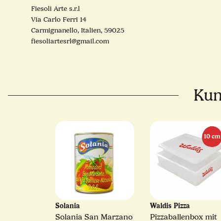
Fiesoli Arte s.r.l
Via Carlo Ferri 14
Carmignanello, Italien, 59025
fiesoliartesrl@gmail.com
Kun
Solania
Waldis Pizza
Solania San Marzano
Pizzaballenbox mit