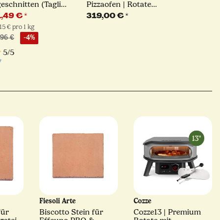
geschnitten (Taglio
Pizzaofen | Rotate
Mestiere)
Black Edition
1,49 €
*
319,00 €
*
,15 € pro 1 kg
,96 €
-4%
5/5
Fiesoli Arte
Cozze
für
Biscotto Stein für
Cozze13 | Premium