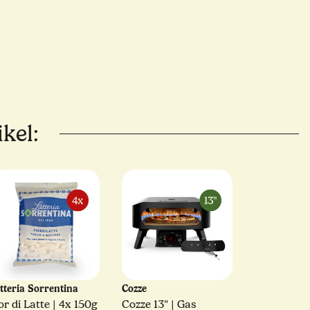
kel:
tteria Sorrentina
Cozze
or di Latte | 4x 150g
Cozze 13" | Gas