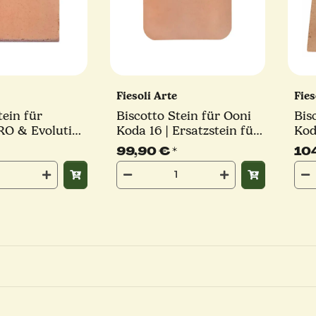
e
Fiesoli Arte
Fies
tein für
Biscotto Stein für Ooni
Bis
RO & Evolution
Koda 16 | Ersatzstein für
Kod
0 mm
Pizzaofen
für
99,90 €
*
10