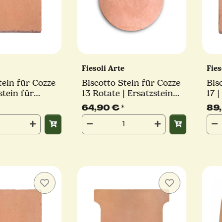
e
Fiesoli Arte
Fies
tein für Cozze
Biscotto Stein für Cozze
Bis
stein für
13 Rotate | Ersatzstein
17 |
für Pizzaofen
Piz
64,90 €
*
89