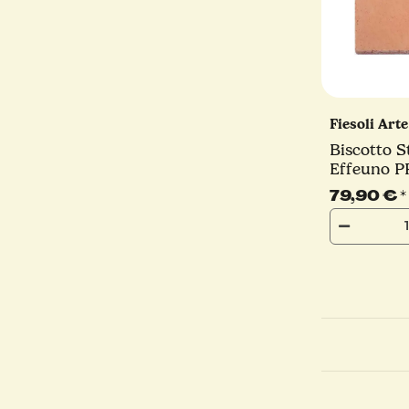
Fiesoli Art
Biscotto S
Effeuno P
Linie | 3
79,90 €
*