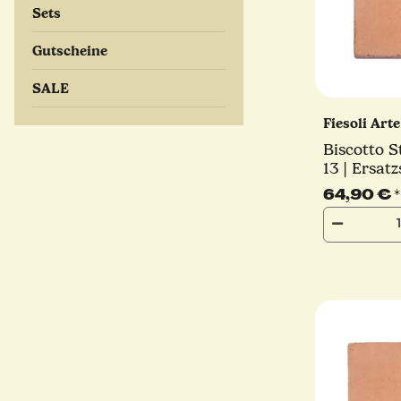
Sets
Gutscheine
SALE
Fiesoli Art
Biscotto S
13 | Ersatz
Pizzaofen
64,90 €
*