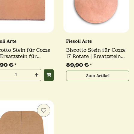
oli Arte
Fiesoli Arte
cotto Stein für Cozze
Biscotto Stein für Cozze
 Ersatzstein für
17 Rotate | Ersatzstein
zaofen
für Pizzaofen
,90 €
*
89,90 €
*
Zum Artikel