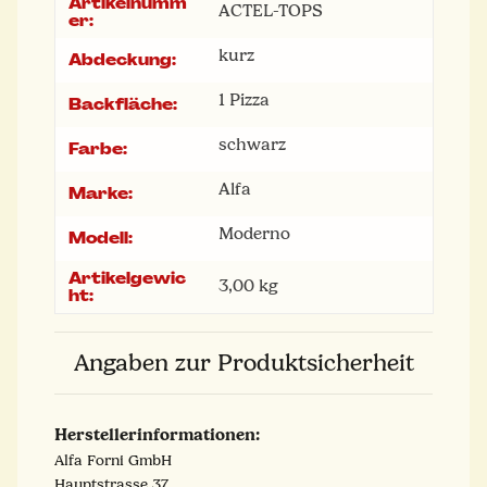
Artikelnumm
Produkteigenschaft
Wert
ACTEL-TOPS
er:
kurz
Abdeckung:
1 Pizza
Backfläche:
schwarz
Farbe:
Alfa
Marke:
Moderno
Modell:
Artikelgewic
3,00
kg
ht:
Angaben zur Produktsicherheit
Herstellerinformationen:
​Alfa Forni GmbH
​Hauptstrasse 37