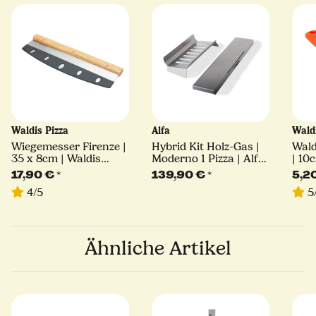
Waldis Pizza
Alfa
Wald
Wiegemesser Firenze |
Hybrid Kit Holz-Gas |
Wald
35 x 8cm | Waldis
Moderno 1 Pizza | Alfa
| 10
Pizza
Forni
17,90 €
*
139,90 €
*
5,2
4/5
5
Ähnliche Artikel