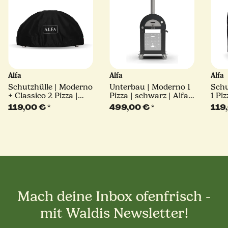
Alfa
Alfa
Alfa
Schutzhülle | Moderno
Unterbau | Moderno 1
Schu
+ Classico 2 Pizza |
Pizza | schwarz | Alfa
1 Pi
Alfa Forni
Forni
Alfa
119,00 €
*
499,00 €
*
119
Mach deine Inbox ofenfrisch -
mit Waldis Newsletter!