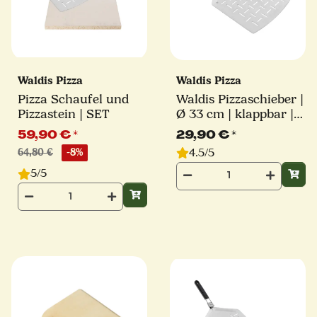
Waldis Pizza
Waldis Pizza
Pizza Schaufel und
Waldis Pizzaschieber |
Pizzastein | SET
Ø 33 cm | klappbar |
Linie Basic
59,90 €
*
29,90 €
*
4.5/5
64,80 €
-8%
5/5