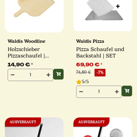
Waldis Woodline
Waldis Pizza
Holzschieber
Pizza Schaufel und
Pizzaschaufel |
Backstahl | SET
30x40cm | Waldis
14,90 €
*
69,90 €
*
Woodline
74,80 €
-7%
5/5
AUSVERKAUFT
AUSVERKAUFT