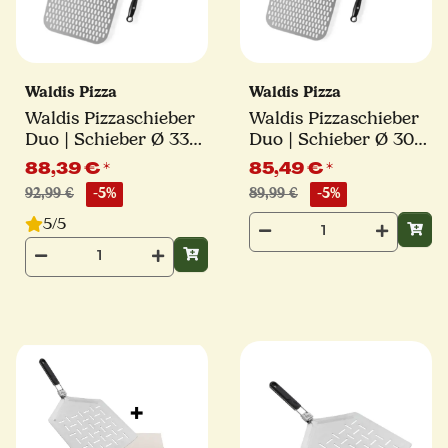
Waldis Pizza
Waldis Pizza
Waldis Pizzaschieber
Waldis Pizzaschieber
Duo | Schieber Ø 33
Duo | Schieber Ø 30
cm + Turning Peel Ø
cm + Turning Peel Ø
88,39 €
*
85,49 €
*
17 cm
17 cm
92,99 €
-5%
89,99 €
-5%
5/5