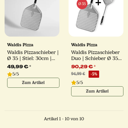
Waldis Pizza
Waldis Pizza
Waldis Pizzaschieber |
Waldis Pizzaschieber
Ø 35 | Stiel: 30cm |
Duo | Schieber Ø 35
Linie Classico
cm + Turning Peel Ø
49,99 €
*
90,29 €
*
17 cm
5/5
94,99 €
-5%
5/5
Zum Artikel
Zum Artikel
Artikel 1 - 10 von 10