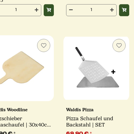
/5
dis Woodline
Waldis Pizza
zschieber
Pizza Schaufel und
zaschaufel | 30x40cm
Backstahl | SET
aldis Woodline
,90 €
*
69,90 €
*