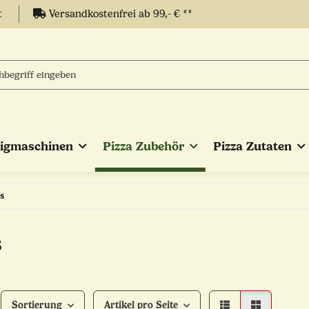
t
Versandkostenfrei ab 99,- € **
eigmaschinen
Pizza Zubehör
Pizza Zutaten
s
s
Sortierung
Artikel pro Seite