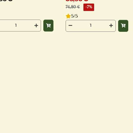
74,80 €
-7%
5/5