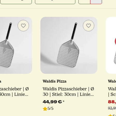
za
Waldis Pizza
Wal
zaschieber | Ø
Waldis Pizzaschieber | Ø
Wal
 30cm | Linie
30 | Stiel: 30cm | Linie
| S
Classico
Tur
44,99 €
*
88
5/5
92,9