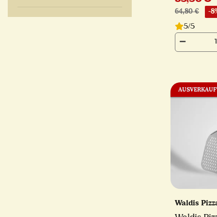
64,80 €
-8
5/5
AUSVERKAUF
Waldis Piz