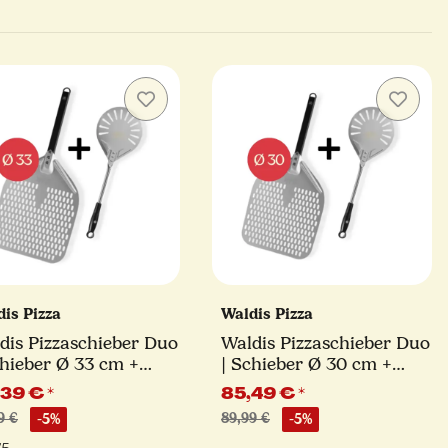
dis Pizza
Waldis Pizza
dis Pizzaschieber Duo
Waldis Pizzaschieber Duo
chieber Ø 33 cm +
| Schieber Ø 30 cm +
ning Peel Ø 17 cm
Turning Peel Ø 17 cm
,39 €
*
85,49 €
*
9 €
-5%
89,99 €
-5%