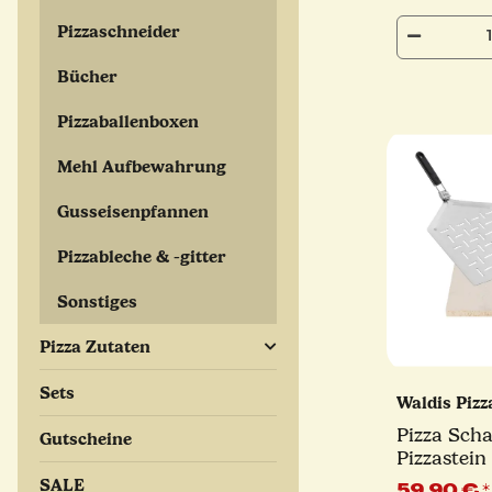
Pizzaschneider
Bücher
Pizzaballenboxen
Mehl Aufbewahrung
Gusseisenpfannen
Pizzableche & -gitter
Sonstiges
Pizza Zutaten
Sets
Waldis Piz
Pizza Sch
Gutscheine
Pizzastein
SALE
59,90 €
*