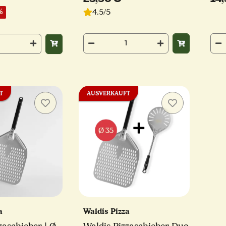
4.5/5
%
T
AUSVERKAUFT
za
Waldis Pizza