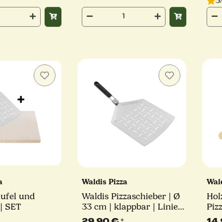
5
za
Waldis Pizza
Wal
aufel und
Waldis Pizzaschieber | Ø
Hol
 | SET
33 cm | klappbar | Linie
Piz
Basic
| W
29,90 €
*
14