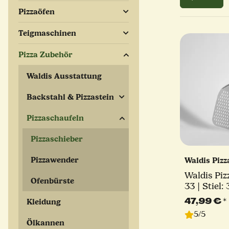
Pizzaöfen
Teigmaschinen
Pizza Zubehör
Waldis Ausstattung
Backstahl & Pizzastein
Pizzaschaufeln
Pizzaschieber
Pizzawender
Waldis Piz
Waldis Piz
Ofenbürste
33 | Stiel:
Classico
47,99 €
*
Kleidung
5/5
Ölkannen