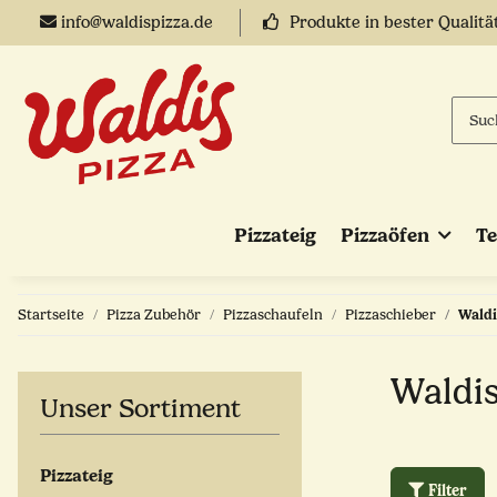
info@waldispizza.de
Produkte in bester Qualitä
Pizzateig
Pizzaöfen
T
Startseite
Pizza Zubehör
Pizzaschaufeln
Pizzaschieber
Waldi
Waldi
Unser Sortiment
Pizzateig
Filter