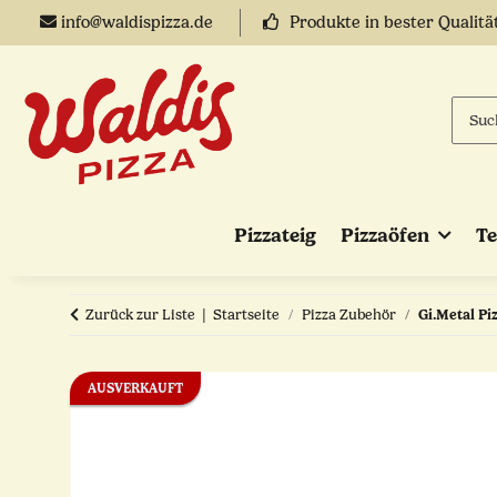
info@waldispizza.de
Produkte in bester Qualitä
Pizzateig
Pizzaöfen
T
Zurück zur Liste
Startseite
Pizza Zubehör
Gi.Metal Pi
AUSVERKAUFT