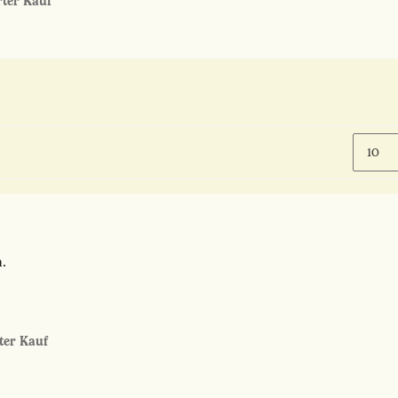
erter Kauf
.
rter Kauf