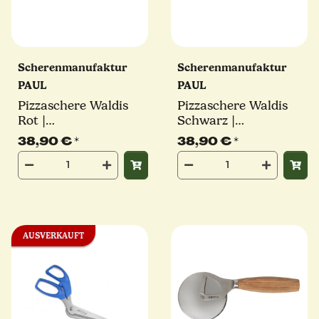
Scherenmanufaktur
Scherenmanufaktur
PAUL
PAUL
Pizzaschere Waldis
Pizzaschere Waldis
Rot |
Schwarz |
Scherenmanufaktur
Scherenmanufaktur
38,90 €
*
38,90 €
*
PAUL inkl.
PAUL inkl.
Geschenkkarton
Geschenkkarton
AUSVERKAUFT