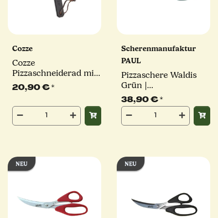
Cozze
Scherenmanufaktur
PAUL
Cozze
Pizzaschneiderad mit
Pizzaschere Waldis
Softgrip | Ø110 mm
Grün |
20,90 €
*
Scherenmanufaktur
38,90 €
*
PAUL inkl.
Geschenkkarton
NEU
NEU