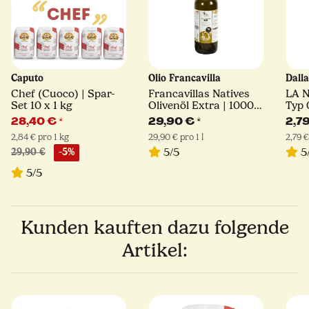
Caputo
Olio Francavilla
Dall
Chef (Cuoco) | Spar-
Francavillas Natives
LA 
Set 10 x 1 kg
Olivenöl Extra | 1000
Typ 
ml
28,40 €
*
29,90 €
*
2,7
2,84 € pro 1 kg
29,90 € pro 1 l
2,79 €
5/5
5
29,90 €
-5%
5/5
Kunden kauften dazu folgende
Artikel: