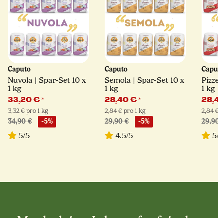
Caputo
Caputo
Capu
Nuvola | Spar-Set 10 x
Semola | Spar-Set 10 x
Pizz
1 kg
1 kg
1 kg
33,20 €
*
28,40 €
*
28,
3,32 € pro 1 kg
2,84 € pro 1 kg
2,84 €
34,90 €
-5%
29,90 €
-5%
29,9
5/5
4.5/5
5