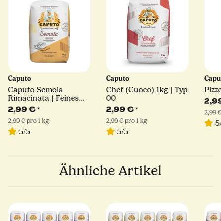
Caputo
Caputo
Capu
Caputo Semola
Chef (Cuoco) 1kg | Typ
Pizz
Rimacinata | Feines
00
2,9
Hartweizengrieß | 1kg
2,99 €
*
2,99 €
*
2,99 €
2,99 € pro 1 kg
2,99 € pro 1 kg
5
5/5
5/5
Ähnliche Artikel