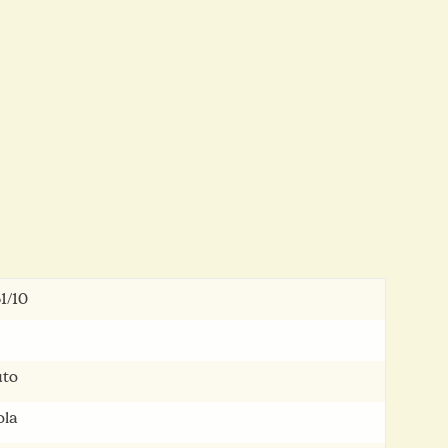
1/10
to
la