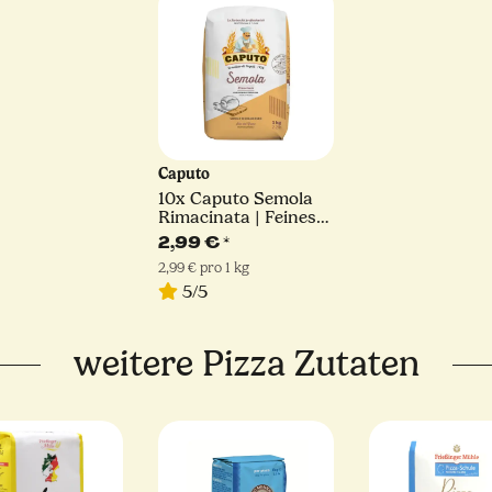
Caputo
10x
Caputo Semola
Rimacinata | Feines
Hartweizengrieß | 1kg
2,99 €
*
2,99 € pro 1 kg
5/5
weitere Pizza Zutaten