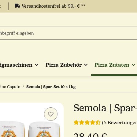
t
Versandkostenfrei ab 99,- € **
eigmaschinen
Pizza Zubehör
Pizza Zutaten
ino Caputo
Semola | Spar-Set 10 x 1 kg
Semola | Spar-
(5 Bewertunge