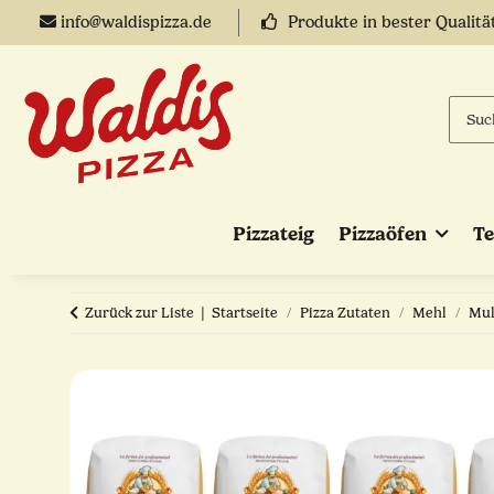
info@waldispizza.de
Produkte in bester Qualitä
Pizzateig
Pizzaöfen
T
Zurück zur Liste
Startseite
Pizza Zutaten
Mehl
Mul