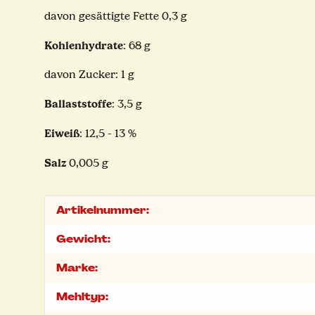
davon gesättigte Fette 0,3 g
Kohlenhydrate
: 68 g
davon Zucker: 1 g
Ballaststoffe
: 3,5 g
Eiweiß
: 12,5 - 13 %
Salz
0,005 g
Produkteigenschaft
Wert
Artikelnummer:
Gewicht:
Marke:
Mehltyp: