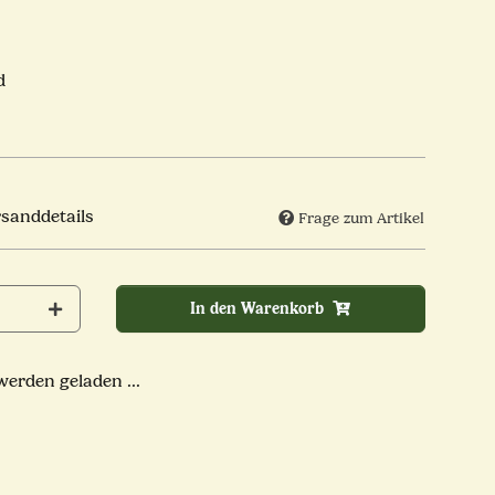
d
rsanddetails
Frage zum Artikel
In den Warenkorb
rden geladen ...