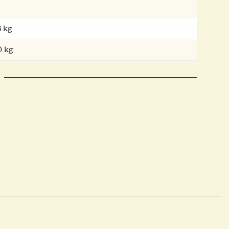
8
kg
0 kg