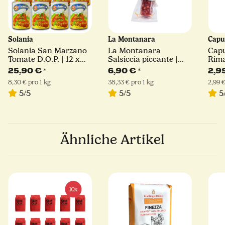
Solania
La Montanara
Capu
Solania San Marzano
La Montanara
Cap
Tomate D.O.P. | 12 x
Salsiccia piccante |
Rima
400 g
180 g
Hart
25,90 €
*
6,90 €
*
2,9
8,30 € pro 1 kg
38,33 € pro 1 kg
2,99 €
5/5
5/5
5
Ähnliche Artikel