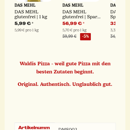
DAS MEHL
DAS MEHL
DAS MEH
 |
DAS MEHL
DAS MEHL
DAS SEM
glutenfrei | 1 kg
glutenfrei | Spar-
Spar-Set 
Set 10 x 1 kg
| Hartwe
5,99 €
*
56,99 €
*
33,20 
5,99 € pro 1 kg
5,70 € pro 1 kg
3,32 € pro 1
59,99 €
-5%
34,90 €
Waldis Pizza - weil gute Pizza mit den
besten Zutaten beginnt.
Original. Authentisch. Unglaublich gut.
Artikelnumm
Produkteigenschaft
Wert
DMS002