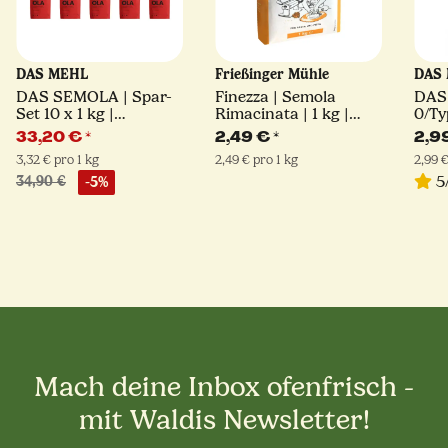
DAS MEHL
Frießinger Mühle
DAS
DAS SEMOLA | Spar-
Finezza | Semola
DAS 
Set 10 x 1 kg |
Rimacinata | 1 kg |
0/Ty
Hartweizengrieß
Frießinger Mühle
33,20 €
*
2,49 €
*
2,9
3,32 € pro 1 kg
2,49 € pro 1 kg
2,99 €
5
34,90 €
-5%
Mach deine Inbox ofenfrisch -
mit Waldis Newsletter!