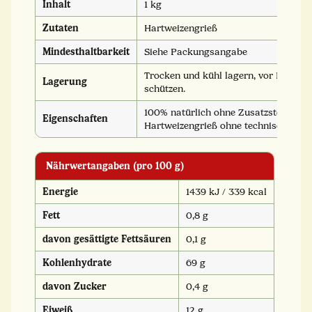
Inhalt
1 kg
Zutaten
Hartweizengrieß
Mindesthaltbarkeit
Siehe Packungsangabe
Trocken und kühl lagern, vor Licht 
Lagerung
schützen.
100% natürlich ohne Zusatzstoffe: Re
Eigenschaften
Hartweizengrieß ohne technische Hilf
Nährwertangaben (pro 100 g)
Energie
1439 kJ / 339 kcal
Fett
0,8 g
davon gesättigte Fettsäuren
0,1 g
Kohlenhydrate
69 g
davon Zucker
0,4 g
Eiweiß
12 g