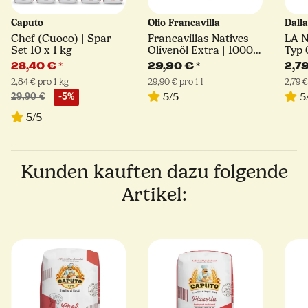
Caputo
Olio Francavilla
Dall
Chef (Cuoco) | Spar-
Francavillas Natives
LA 
Set 10 x 1 kg
Olivenöl Extra | 1000
Typ 
ml
28,40 €
*
29,90 €
*
2,7
2,84 € pro 1 kg
29,90 € pro 1 l
2,79 €
5/5
5
29,90 €
-5%
5/5
Kunden kauften dazu folgende
Artikel: