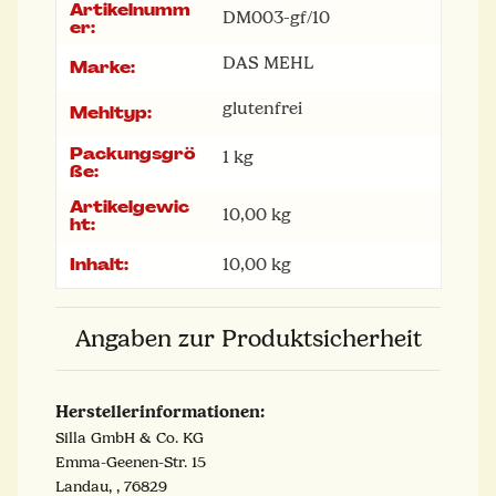
Artikelnumm
Produkteigenschaft
Wert
DM003-gf/10
er:
DAS MEHL
Marke:
glutenfrei
Mehltyp:
Packungsgrö
1 kg
ße:
Artikelgewic
10,00
kg
ht:
Inhalt:
10,00 kg
Angaben zur Produktsicherheit
Herstellerinformationen:
Silla GmbH & Co. KG
Emma-Geenen-Str. 15
Landau, , 76829