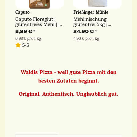
Caputo
Frießinger Mühle
Caputo Fioreglut |
Mehlmischung
glutenfreies Mehl | 1
glutenfrei 5kg |
kg
Frießinger Mühle
8,99 €
*
24,90 €
*
8,99 € pro 1 kg
4,98 € pro 1 kg
5/5
Waldis Pizza - weil gute Pizza mit den
besten Zutaten beginnt.
Original. Authentisch. Unglaublich gut.