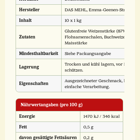
Hersteller
DAS MEHL, Emma-Geenen-Str. 15, 76
Inhalt
10 x 1 kg
Glutenfreie Weizenstärke (87%), Dext
Zutaten
Flohsamenschalen, Buchweizenmehl,
Maisstärke
Mindesthaltbarkeit
Siehe Packungsangabe
Trocken und kühl lagern, vor Licht 
Lagerung
schützen.
Ausgezeichneter Geschmack, lockere 
Eigenschaften
einfache Verarbeitung.
Nährwertangaben (pro 100 g)
Energie
1470 kJ / 346 kcal
Fett
0,5 g
davon gesättigte Fettsäuren
0,2 g