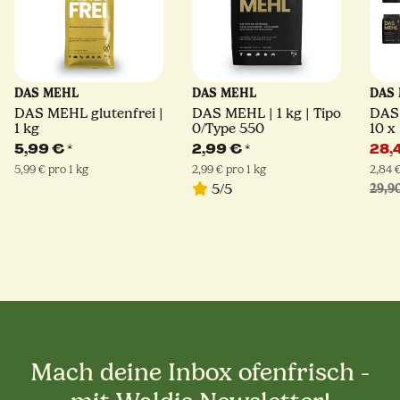
DAS MEHL
DAS MEHL
DAS
DAS MEHL glutenfrei |
DAS MEHL | 1 kg | Tipo
DAS 
1 kg
0/Type 550
10 x
550
5,99 €
*
2,99 €
*
28,
5,99 € pro 1 kg
2,99 € pro 1 kg
2,84 €
5/5
29,9
Mach deine Inbox ofenfrisch -