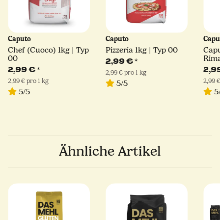
Caputo
Caputo
Capu
Chef (Cuoco) 1kg | Typ
Pizzeria 1kg | Typ 00
Cap
00
Rima
2,99 €
*
Hart
2,99 €
*
2,9
2,99 € pro 1 kg
2,99 € pro 1 kg
2,99 €
5/5
5/5
5
Ähnliche Artikel