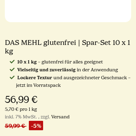
DAS MEHL glutenfrei | Spar-Set 10 x 1
kg
10 x 1 kg
– glutenfrei für alles geeignet
Vielseitig und zuverlässig
in der Anwendung
Lockere Textur
und ausgezeichneter Geschmack –
jetzt im Vorratspack
56,99 €
5,70 € pro 1 kg
inkl. 7% MwSt. , zzgl.
Versand
59,99 €
-5%