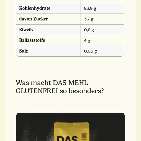
Kohlenhydrate
83,9 g
davon Zucker
3,7 g
Eiweiß
0,6 g
Ballaststoffe
4 g
Salz
0,05 g
Was macht DAS MEHL
GLUTENFREI so besonders?