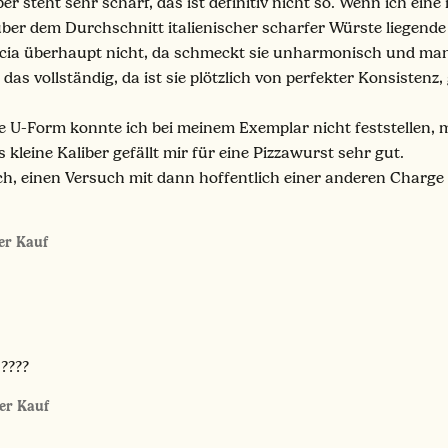
r steht sehr scharf, das ist definitiv nicht so. Wenn ich eine 
über dem Durchschnitt italienischer scharfer Würste liegende Sc
iccia überhaupt nicht, da schmeckt sie unharmonisch und m
h das vollständig, da ist sie plötzlich von perfekter Konsist
 U-Form konnte ich bei meinem Exemplar nicht feststellen, me
 kleine Kaliber gefällt mir für eine Pizzawurst sehr gut.
ch, einen Versuch mit dann hoffentlich einer anderen Charge
ter Kauf
????
ter Kauf