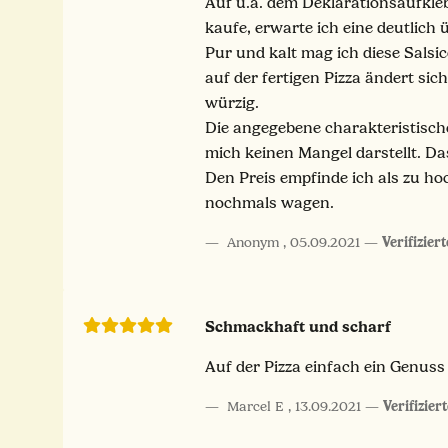
Auf u.a. dem Deklarationsaufklebe
kaufe, erwarte ich eine deutlich 
Pur und kalt mag ich diese Sals
auf der fertigen Pizza ändert sic
würzig.
Die angegebene charakteristische
mich keinen Mangel darstellt. Das
Den Preis empfinde ich als zu ho
nochmals wagen.
Anonym
,
05.09.2021
Verifizier
Schmackhaft und scharf
Auf der Pizza einfach ein Genuss 
Marcel E
,
13.09.2021
Verifizier