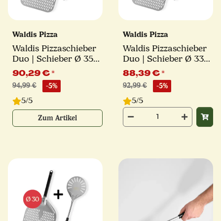
Waldis Pizza
Waldis Pizza
Waldis Pizzaschieber
Waldis Pizzaschieber
Duo | Schieber Ø 35
Duo | Schieber Ø 33
cm + Turning Peel Ø
cm + Turning Peel Ø
90,29 €
*
88,39 €
*
17 cm
17 cm
94,99 €
-5%
92,99 €
-5%
5/5
5/5
Zum Artikel