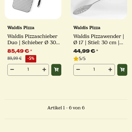
Waldis Pizza
Waldis Pizza
Waldis Pizzaschieber
Waldis Pizzawender |
Duo | Schieber Ø 30
Ø 17 | Stiel: 30 cm |
cm + Turning Peel Ø
Linie Classico
85,49 €
*
44,99 €
*
17 cm
5/5
89,99 €
-5%
Artikel 1 - 6 von 6