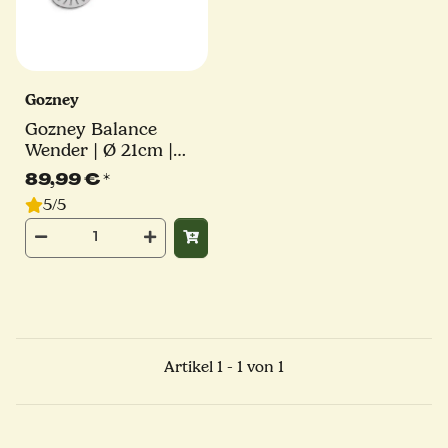
Gozney
Gozney Balance
Wender | Ø 21cm |
Stiel 74cm
89,99 €
*
5/5
Artikel 1 - 1 von 1