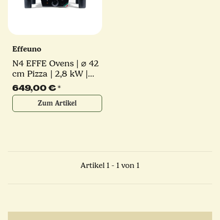
Effeuno
N4 EFFE Ovens | ⌀ 42
cm Pizza | 2,8 kW |
inkl. original Effeuno-
649,00 €
*
Stein | Elektro
Zum Artikel
Pizzaofen
Artikel 1 - 1 von 1