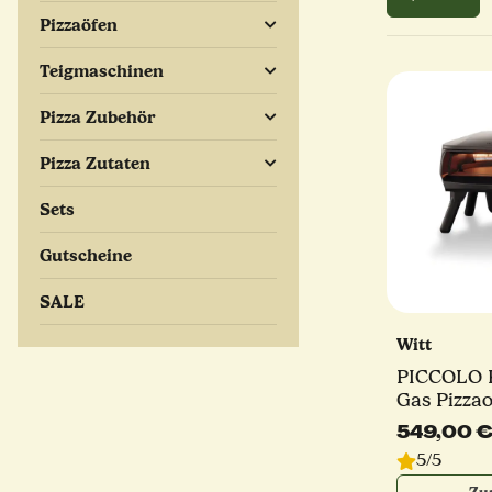
Pizzaöfen
Teigmaschinen
Pizza Zubehör
Pizza Zutaten
Sets
Gutscheine
SALE
Witt
PICCOLO R
Gas Pizzao
Pizzaschau
549,00 
Brenner | 
5/5
verschied