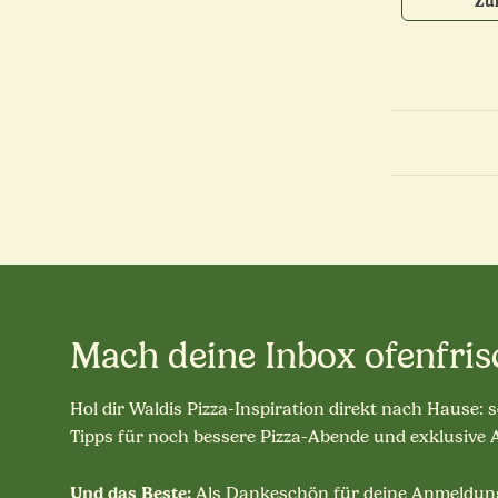
Zu
Mach deine Inbox ofenfris
Hol dir Waldis Pizza-Inspiration direkt nach Hause: 
Tipps für noch bessere Pizza-Abende und exklusive
Und das Beste:
Als Dankeschön für deine Anmeldung