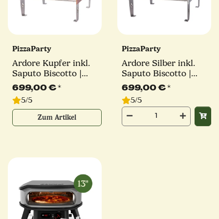
PizzaParty
PizzaParty
Ardore Kupfer inkl.
Ardore Silber inkl.
Saputo Biscotto |
Saputo Biscotto |
550°
550°
699,00 €
*
699,00 €
*
5/5
5/5
Zum Artikel