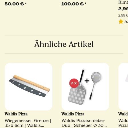
Rima
50,00 €
*
100,00 €
*
Hart
2,9
2,99 €
5
Ähnliche Artikel
Waldis Pizza
Waldis Pizza
Wald
Wiegemesser Firenze |
Waldis Pizzaschieber
Wald
35 x 8cm | Waldis
Duo | Schieber Ø 30
Pizza