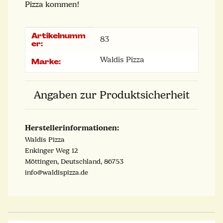
Pizza kommen!
Artikelnumm
Produkteigenschaft
Wert
83
er:
Waldis Pizza
Marke:
Angaben zur Produktsicherheit
Herstellerinformationen:
Waldis Pizza
Enkinger Weg 12
Möttingen, Deutschland, 86753
info@waldispizza.de