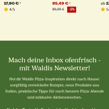
Pizza
cm + Turning Peel Ø 17
vers
17,90 €
*
85,49 €
*
ab
1
cm
4/5
5
89,99 €
-5%
Mach deine Inbox ofenfrisch -
mit Waldis Newsletter!
Hol dir Waldis Pizza-Inspiration direkt nach Hause:
sorgfältig entwickelte Rezepte, neue Produkte aus
Italien, praktische Tipps für noch bessere Pizza-Abende
und exklusive Aktionswochen.