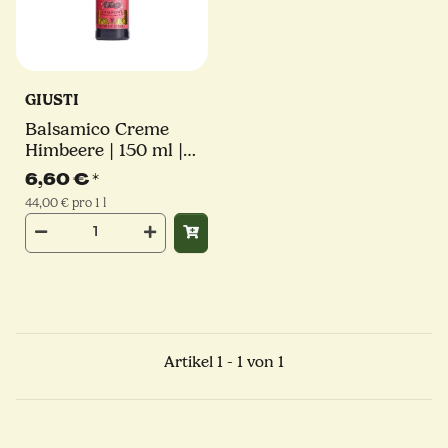
GIUSTI
Balsamico Creme
Himbeere | 150 ml |
Giuseppe Giusti
6,60 €
*
44,00 € pro 1 l
Artikel 1 - 1 von 1