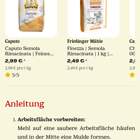
Caputo
Frießinger Mühle
Capu
Caputo Semola
Finezza | Semola
Chef
Rimacinata | Feines
Rimacinata | 1 kg |
00
Hartweizengrieß | 1kg
Frießinger Mühle
2,99 €
*
2,49 €
*
2,9
2,99 € pro 1 kg
2,49 € pro 1 kg
2,99 €
5/5
5
Anleitung
Arbeitsfläche vorbereiten:
Mehl auf eine saubere Arbeitsfläche häufen
und in der Mitte eine Mulde formen.