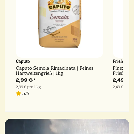
Caputo
Frießinge
Caputo Semola Rimacinata | Feines
Finezza |
Hartweizengrieß | 1kg
Frießinge
2,99 €
*
2,49 €
*
2,99 € pro 1 kg
2,49 € pro 1
5/5