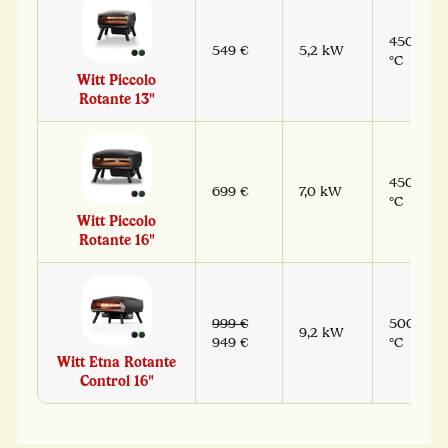
450
549 €
5,2 kW
°C
Witt Piccolo
Rotante 13"
450
699 €
7,0 kW
°C
Witt Piccolo
Rotante 16"
999 €
500
9,2 kW
949 €
°C
Witt Etna Rotante
Control 16"