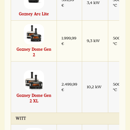
3,4 kW
€
°C
Gozney Arc Lite
1.999,99
500
9,3 kW
€
°C
Gozney Dome Gen
2
2.499,99
500
10,2 kW
€
°C
Gozney Dome Gen
2 XL
WITT