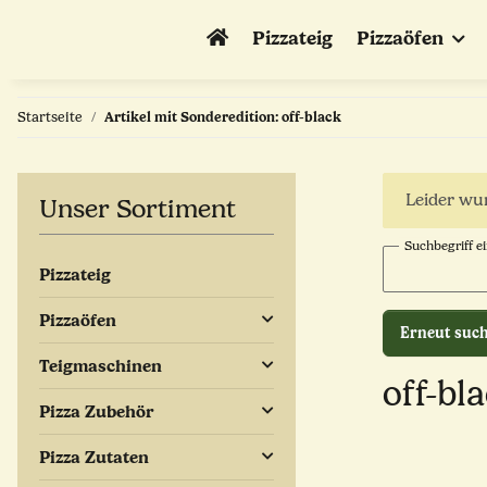
Pizzateig
Pizzaöfen
Startseite
Artikel mit Sonderedition: off-black
x
Leider wur
Unser Sortiment
Suchbegriff e
Pizzateig
Pizzaöfen
Erneut suc
Teigmaschinen
off-bl
Pizza Zubehör
Pizza Zutaten