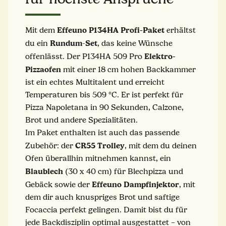
Effeuno P134HA Profi-Paket
Mit dem
erhältst
Rundum
Set
du ein
-
, das keine Wünsche
Elektro-
offenlässt. Der P134HA 509 Pro
Pizzaofen
mit einer 18 cm hohen Backkammer
ist ein echtes Multitalent und erreicht
Temperaturen bis 509 °C. Er ist perfekt für
Pizza Napoletana in 90 Sekunden, Calzone,
Brot und andere Spezialitäten.
Im Paket enthalten ist auch das passende
CR55
Trolley
Zubehör: der
, mit dem du deinen
Ofen überallhin mitnehmen kannst, ein
Blaublech
(30 x 40 cm) für Blechpizza und
Effeuno
Dampfinjektor
Gebäck sowie der
, mit
dem dir auch knuspriges Brot und saftige
Focaccia perfekt gelingen. Damit bist du für
jede Backdisziplin optimal ausgestattet – von