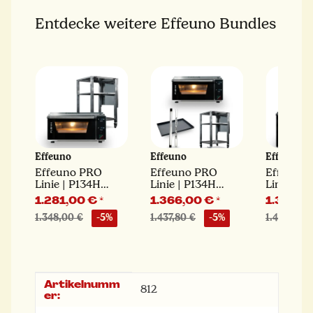
Entdecke weitere Effeuno Bundles
Effeuno
Effeuno
Effeuno
Effeuno PRO
Effeuno PRO
Effeuno
Linie | P134H
Linie | P134H
Linie | P
Komfort-Paket
Profi-Paket
Komfort-
1.281,00 €
*
1.366,00 €
*
1.338,0
1.348,00 €
-5%
1.437,80 €
-5%
1.408,00 
Artikelnumm
Produkteigenschaft
Wert
812
er: