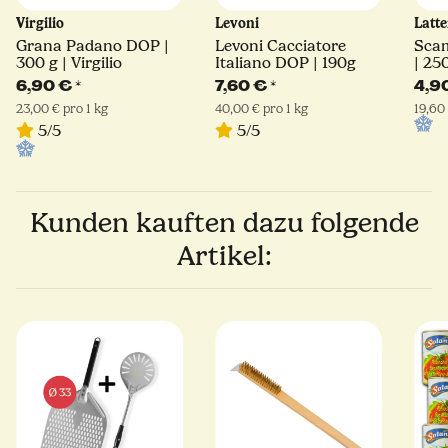
Virgilio
Levoni
Latt
Grana Padano DOP |
Levoni Cacciatore
Scam
300 g | Virgilio
Italiano DOP | 190g
| 25
Sorr
6,90 €
*
7,60 €
*
4,9
23,00 € pro 1 kg
40,00 € pro 1 kg
19,60 
5/5
5/5
Kunden kauften dazu folgende
Artikel: