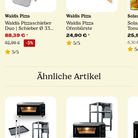
Waldis Pizza
Waldis Pizza
Sola
Waldis Pizzaschieber
Waldis Pizza
Sola
Duo | Schieber Ø 33
Ofenbürste
Toma
cm + Turning Peel Ø 17
400 
88,39 €
*
24,90 €
*
25,
cm
8,30 €
5/5
92,99 €
-5%
5
5/5
Ähnliche Artikel