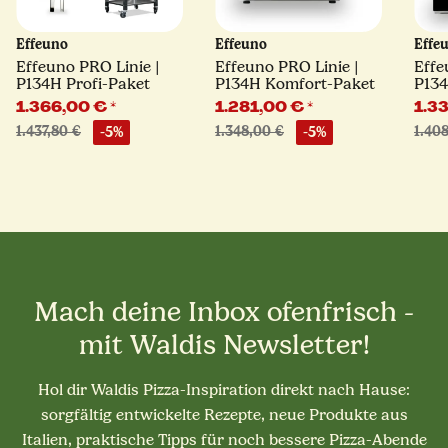
Effeuno
Effeuno
Effe
Effeuno PRO Linie |
Effeuno PRO Linie |
Effe
P134H Profi-Paket
P134H Komfort-Paket
P13
Pake
1.366,00 €
*
1.281,00 €
*
1.3
1.437,80 €
-5%
1.348,00 €
-5%
1.40
Mach deine Inbox ofenfrisch -
mit Waldis Newsletter!
Hol dir Waldis Pizza-Inspiration direkt nach Hause:
sorgfältig entwickelte Rezepte, neue Produkte aus
Italien, praktische Tipps für noch bessere Pizza-Abende