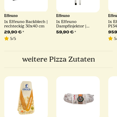
Effeuno
Effeuno
Effe
1x
Effeuno Backblech |
1x
Effeuno
1x
E
rechteckig 30x40 cm
Dampfinjektor |
P134
Steamer für
kW | 
29,90 €
*
59,90 €
*
959
Elektroofen
Effe
5/5
5
Elek
weitere Pizza Zutaten