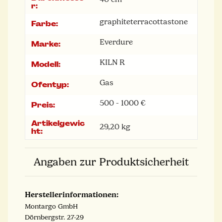
r:
graphite
terracotta
stone
Farbe:
Everdure
Marke:
KILN R
Modell:
Gas
Ofentyp:
500 - 1000 €
Preis:
Artikelgewic
29,20
kg
ht:
Angaben zur Produktsicherheit
Herstellerinformationen:
Montargo GmbH
Dörnbergstr. 27-29