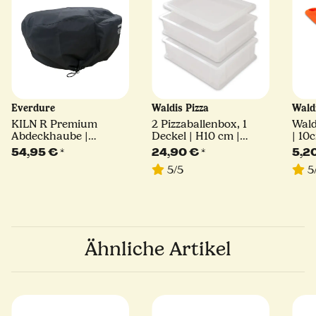
Everdure
Waldis Pizza
Wald
KILN R Premium
2 Pizzaballenbox, 1
Wald
Abdeckhaube |
Deckel | H10 cm |
| 10
Everdure
40x30x10
54,95 €
*
24,90 €
*
5,2
5/5
5
Ähnliche Artikel