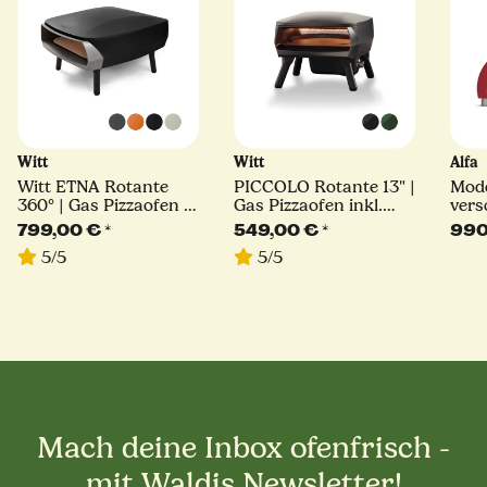
Witt
Witt
Alfa
Witt ETNA Rotante
PICCOLO Rotante 13" |
Mod
360° | Gas Pizzaofen |
Gas Pizzaofen inkl.
vers
16" | 9,2 kW | U-
Pizzaschaufel | C-
Gaso
799,00 €
*
549,00 €
*
990
Brenner |
Brenner | 5,2 kW |
5/5
5/5
verschiedene Farben
verschiedene Farben
Mach deine Inbox ofenfrisch -
mit Waldis Newsletter!