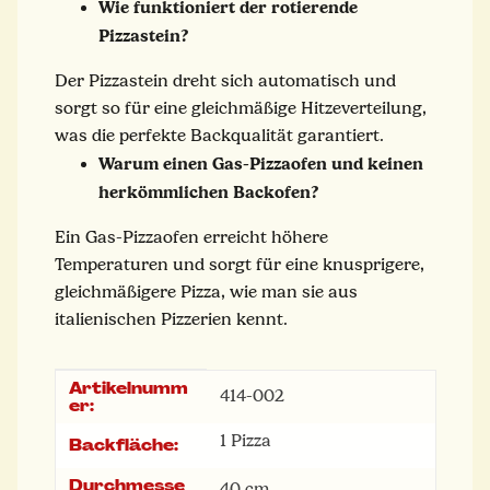
Wie funktioniert der rotierende
Pizzastein?
Der Pizzastein dreht sich automatisch und
sorgt so für eine gleichmäßige Hitzeverteilung,
was die perfekte Backqualität garantiert.
Warum einen Gas-Pizzaofen und keinen
herkömmlichen Backofen?
Ein Gas-Pizzaofen erreicht höhere
Temperaturen und sorgt für eine knusprigere,
gleichmäßigere Pizza, wie man sie aus
italienischen Pizzerien kennt.
Artikelnumm
Produkteigenschaft
Wert
414-002
er:
1 Pizza
Backfläche:
Durchmesse
40 cm