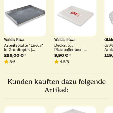
Waldis Pizza
Waldis Pizza
Gi.M
Arbeitsplatte "Lucca"
Deckel für
Gi M
in Granitoptik |
Pizzaballenbox |
Amica | Ø 36 cm
68,5cm x 49,5cm |
40x30
60 
229,00 €
*
9,90 €
*
119
Waldis Pizza
5/5
4.5/5
Kunden kauften dazu folgende
Artikel: