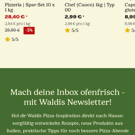
Pizzeria | Spar-Set 10 x
Chef (Cuoco) 1kg | Typ
Capu
1 kg
00
glut
kg
28,40 €
*
2,99 €
*
8,9
2,84 € pro 1 kg
2,99 € pro 1 kg
8,99 €
5/5
5
29,90 €
-5%
5/5
Mach deine Inbox ofenfrisch -
mit Waldis Newsletter!
Hol dir Waldis Pizza-Inspiration direkt nach Hause:
sorgfältig entwickelte Rezepte, neue Produkte aus
Italien, praktische Tipps für noch bessere Pizza-Abende