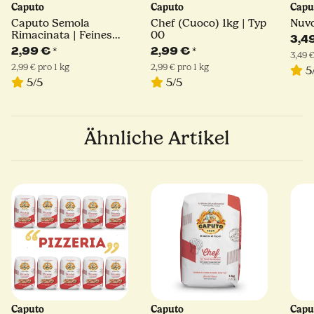
Caputo
Caputo
Capu
Caputo Semola
Chef (Cuoco) 1kg | Typ
Nuvo
Rimacinata | Feines
00
3,4
Hartweizengrieß | 1kg
2,99 €
*
2,99 €
*
3,49 €
2,99 € pro 1 kg
2,99 € pro 1 kg
5
5/5
5/5
Ähnliche Artikel
Caputo
Caputo
Capu