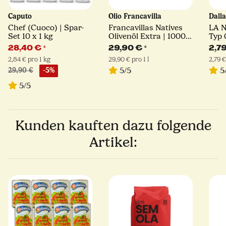
Caputo
Olio Francavilla
Dall
Chef (Cuoco) | Spar-
Francavillas Natives
LA 
Set 10 x 1 kg
Olivenöl Extra | 1000
Typ 
ml
28,40 €
*
29,90 €
*
2,7
2,84 € pro 1 kg
29,90 € pro 1 l
2,79 €
5/5
5
29,90 €
-5%
5/5
Kunden kauften dazu folgende
Artikel: