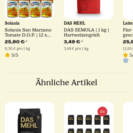
Solania
DAS MEHL
Latt
Solania San Marzano
DAS SEMOLA | 1 kg |
Fior
Tomate D.O.P. | 12 x
Hartweizengrieß
gesc
400 g
Schn
25,90 €
*
3,49 €
*
25,
Sorr
8,30 € pro 1 kg
3,49 € pro 1 kg
12,95 
5/5
5
Ähnliche Artikel