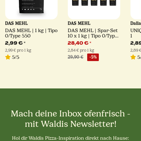
DAS MEHL
DAS MEHL
Dall
DAS MEHL | 1 kg | Tipo
DAS MEHL | Spar-Set
UNIQ
0/Type 550
10 x 1 kg | Tipo 0/Type
1
550
2,99 €
*
28,40 €
*
2,8
2,99 € pro 1 kg
2,84 € pro 1 kg
2,89 €
5/5
5
29,90 €
-5%
Mach deine Inbox ofenfrisch -
mit Waldis Newsletter!
Hol dir Waldis Pizza-Inspiration direkt nach Hause: