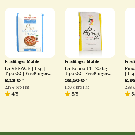
Frießinger Mühle
Frießinger Mühle
Frie
La VERACE | 1 kg |
La Farina 14 | 25 kg |
Pins
Tipo 00 | Frießinger
Tipo 00 | Frießinger
| 1 k
Mühle
Mühle
Müh
2,19 €
*
32,50 €
*
2,9
2,19 € pro 1 kg
1,30 € pro 1 kg
2,99 €
4/5
5/5
5