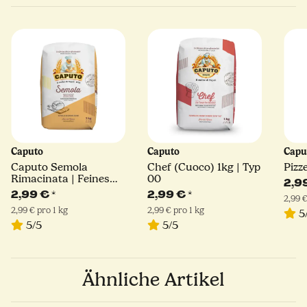
Caputo
Caputo
Capu
Caputo Semola
Chef (Cuoco) 1kg | Typ
Pizz
Rimacinata | Feines
00
2,9
Hartweizengrieß | 1kg
2,99 €
*
2,99 €
*
2,99 €
2,99 € pro 1 kg
2,99 € pro 1 kg
5
5/5
5/5
Ähnliche Artikel