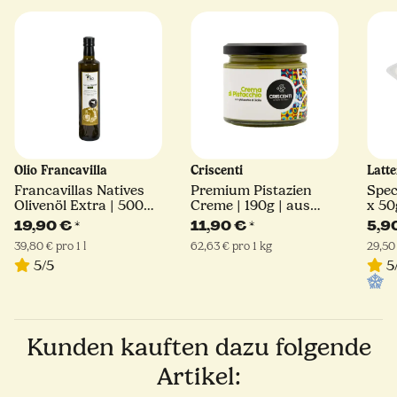
Olio Francavilla
Criscenti
Latt
Francavillas Natives
Premium Pistazien
Spec
Olivenöl Extra | 500
Creme | 190g | aus
x 50
ml
Sizilien
Sorr
19,90 €
*
11,90 €
*
5,9
39,80 € pro 1 l
62,63 € pro 1 kg
29,50
5/5
5
Kunden kauften dazu folgende
Artikel: