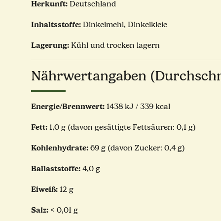
Herkunft:
Deutschland
Inhaltsstoffe:
Dinkelmehl, Dinkelkleie
Lagerung:
Kühl und trocken lagern
Nährwertangaben (Durchschni
Energie/Brennwert:
1438 kJ / 339 kcal
Fett:
1,0 g (davon gesättigte Fettsäuren: 0,1 g)
Kohlenhydrate:
69 g (davon Zucker: 0,4 g)
Ballaststoffe:
4,0 g
Eiweiß:
12 g
Salz:
< 0,01 g