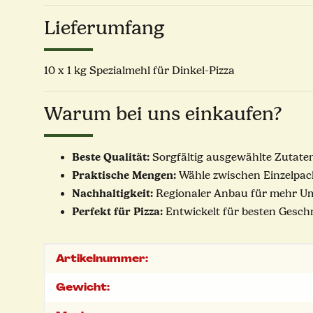
Lieferumfang
10 x 1 kg Spezialmehl für Dinkel-Pizza
Warum bei uns einkaufen?
Beste Qualität:
Sorgfältig ausgewählte Zutaten
Praktische Mengen:
Wähle zwischen Einzelpa
Nachhaltigkeit:
Regionaler Anbau für mehr U
Perfekt für Pizza:
Entwickelt für besten Gesch
Produkteigenschaft
Wert
Artikelnummer:
Gewicht: