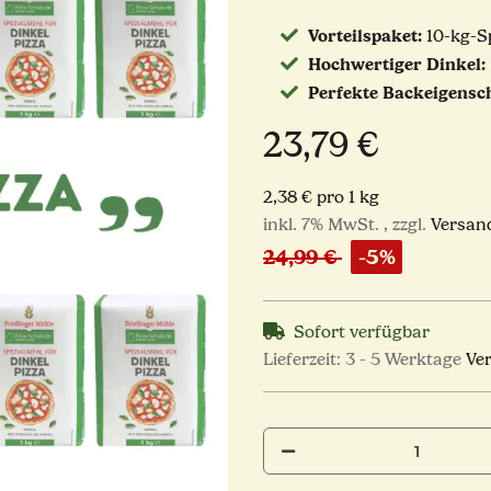
Vorteilspaket:
10-kg-Sp
Hochwertiger Dinkel:
Perfekte Backeigensc
23,79 €
2,38 € pro 1 kg
inkl. 7% MwSt. , zzgl.
Versan
24,99 €
-5%
Sofort verfügbar
Lieferzeit:
3 - 5 Werktage
Ve