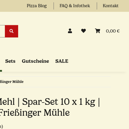
Pizza Blog
FAQ & Infothek
Kontakt
0,00 €
Sets
Gutscheine
SALE
ießinger Mühle
ehl | Spar-Set 10 x 1 kg |
 Frießinger Mühle
n)