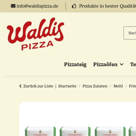
info@waldispizza.de
Produkte in bester Qualitä
Pizzateig
Pizzaöfen
T
Zurück zur Liste
Startseite
Pizza Zutaten
Mehl
Fri