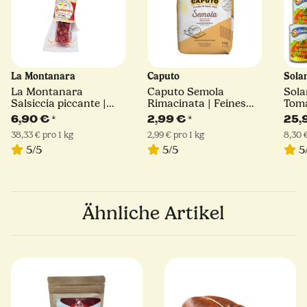
La Montanara
Caputo
Sola
La Montanara
Caputo Semola
Sola
Salsiccia piccante |
Rimacinata | Feines
Toma
180 g
Hartweizengrieß | 1kg
400 
6,90 €
*
2,99 €
*
25,
38,33 € pro 1 kg
2,99 € pro 1 kg
8,30 €
5/5
5/5
5
Ähnliche Artikel