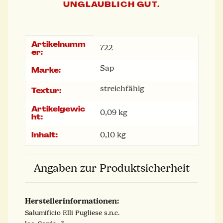
UNGLAUBLICH GUT.
Artikelnumm
Produkteigenschaft
Wert
722
er:
Sap
Marke:
streichfähig
Textur:
Artikelgewic
0,09
kg
ht:
Inhalt:
0,10 kg
Angaben zur Produktsicherheit
Herstellerinformationen:
Salumificio F.lli Pugliese s.n.c.