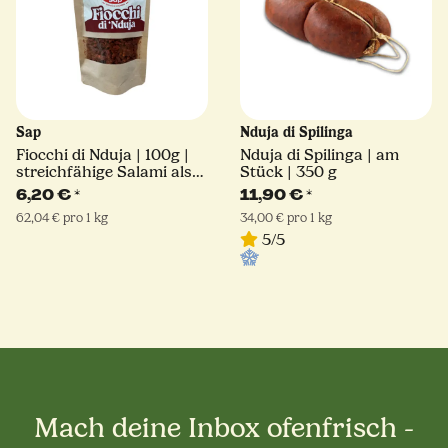
Sap
Nduja di Spilinga
Fiocchi di Nduja | 100g |
Nduja di Spilinga | am
streichfähige Salami als
Stück | 350 g
Streusel
6,20 €
*
11,90 €
*
62,04 € pro 1 kg
34,00 € pro 1 kg
5/5
Mach deine Inbox ofenfrisch -