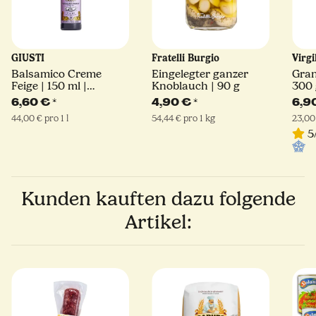
GIUSTI
Fratelli Burgio
Virgi
Balsamico Creme
Eingelegter ganzer
Gran
Feige | 150 ml |
Knoblauch | 90 g
300 g
Giuseppe Giusti
6,60 €
*
4,90 €
*
6,9
44,00 € pro 1 l
54,44 € pro 1 kg
23,00
5
Kunden kauften dazu folgende
Artikel: