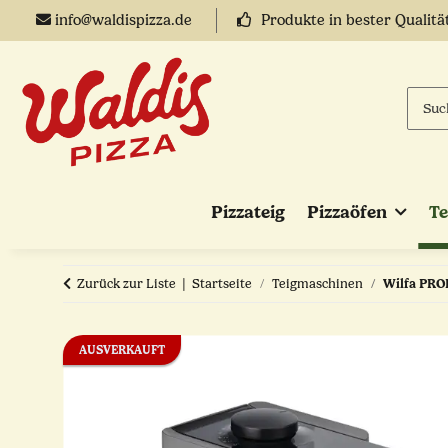
info@waldispizza.de
Produkte in bester Qualitä
Pizzateig
Pizzaöfen
T
Zurück zur Liste
Startseite
Teigmaschinen
Wilfa PROB
AUSVERKAUFT