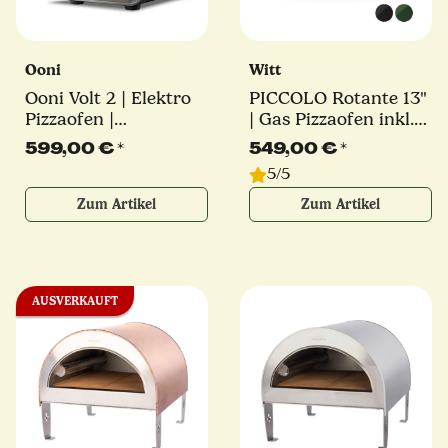
Ooni
Witt
Ooni Volt 2 | Elektro
PICCOLO Rotante 13"
Pizzaofen |
| Gas Pizzaofen inkl.
anthrazitgrau oder
Pizzaschaufel | C-
599,00 €
*
549,00 €
*
polarweiß
Brenner | 5,2 kW |
5/5
verschiedene Farben
Zum Artikel
Zum Artikel
AUSVERKAUFT