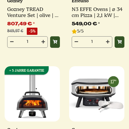
Gozney
Effeuno
Gozney TREAD
N3 EFFE Ovens | ⌀ 34
Venture Set | olive | 3-
cm Pizza | 2,1 kW |
tlg.
inkl. original Effeuno-
807,49 €
*
549,00 €
*
Stein | Elektro
5/5
849,97 €
-5%
Pizzaofen
+ 5 JAHRE GARANTIE