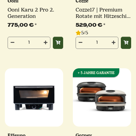
Ooni
Cozze
Ooni Karu 2 Pro 2.
Cozze17 | Premium
Generation
Rotate mit Hitzeschild
| Elektro Pizzaofen |
775,00 €
*
529,00 €
*
2200W | Millarco
5/5
+ 5 JAHRE GARANTIE
Effeuno
Gozney