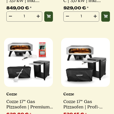
| 3,0 kW | inkl.
C | 3,0 kW | inkl.
Pizzastein | ⌀50 cm
Pizzastein | ⌀50 cm
849,00 €
*
929,00 €
*
Pizza | EASY Line
Pizzen | EASY Line
Cozze
Cozze
Cozze 17” Gas
Cozze 17” Gas
Pizzaofen | Premium-
Pizzaofen | Profi-
Paket
Paket