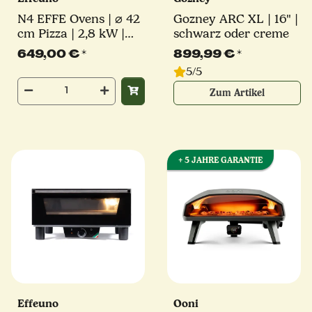
N4 EFFE Ovens | ⌀ 42
Gozney ARC XL | 16" |
cm Pizza | 2,8 kW |
schwarz oder creme
inkl. original Effeuno-
649,00 €
*
899,99 €
*
Stein | Elektro
5/5
Pizzaofen
Zum Artikel
+ 5 JAHRE GARANTIE
Effeuno
Ooni