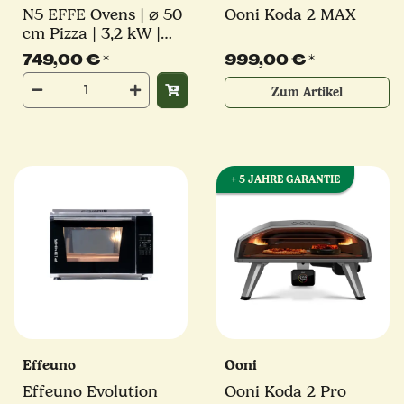
N5 EFFE Ovens | ⌀ 50
Ooni Koda 2 MAX
cm Pizza | 3,2 kW |
inkl. original Effeuno-
749,00 €
*
999,00 €
*
Stein | Elektro
Pizzaofen
Zum Artikel
+ 5 JAHRE GARANTIE
Effeuno
Ooni
Effeuno Evolution
Ooni Koda 2 Pro