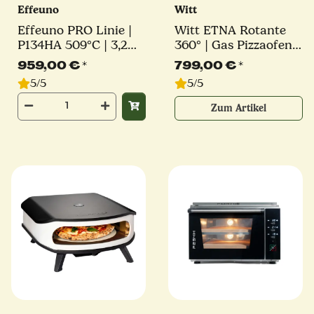
Effeuno
Witt
Effeuno PRO Linie |
Witt ETNA Rotante
P134HA 509°C | 3,2
360° | Gas Pizzaofen |
kW | inkl. original
16" | 9,2 kW | U-
959,00 €
*
799,00 €
*
Effeuno-Stein |
Brenner |
5/5
5/5
Elektro Pizzaofen
verschiedene Farben
Zum Artikel