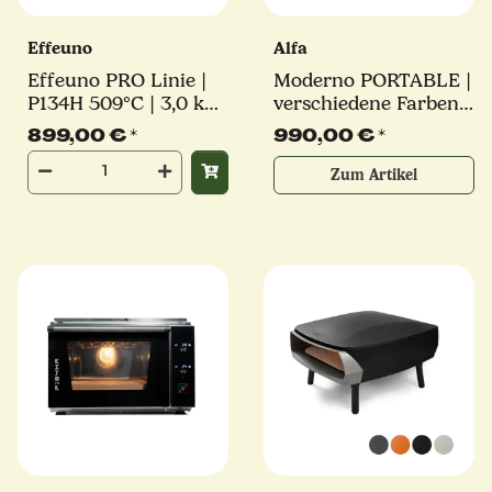
Effeuno
Alfa
Effeuno PRO Linie |
Moderno PORTABLE |
P134H 509°C | 3,0 kW
verschiedene Farben |
| inkl. original
Gasofen | Alfa Forni
899,00 €
*
990,00 €
*
Effeuno-Stein |
Elektro Pizzaofen
Zum Artikel