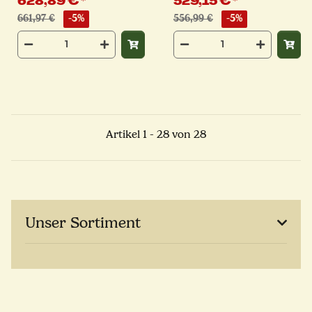
628,89 €
*
529,15 €
*
661,97 €
-5%
556,99 €
-5%
Artikel 1 - 28 von 28
Unser Sortiment