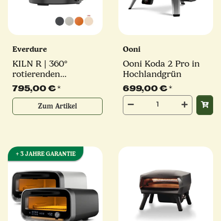
Everdure
Ooni
KILN R | 360°
Ooni Koda 2 Pro in
rotierenden
Hochlandgrün
Pizzastein | 2-Brenner
795,00 €
*
699,00 €
*
Pizzaofen | 9,2 kW |
verschiedene Farben
Zum Artikel
+ 3 JAHRE GARANTIE