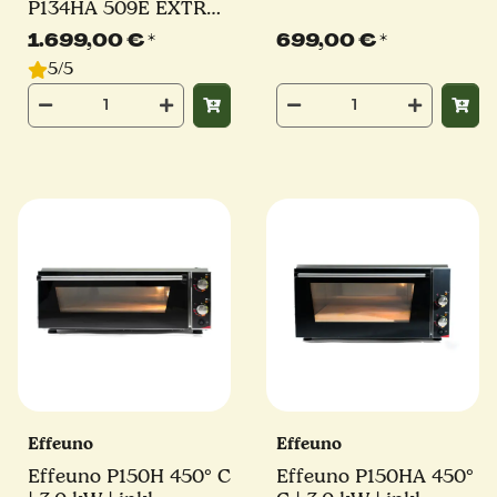
P134HA 509E EXTRA
POWER | 3,6 kW |
1.699,00 €
*
699,00 €
*
inkl. original Effeuno-
5/5
Stein | Elektro
Pizzaofen
Effeuno
Effeuno
Effeuno P150H 450° C
Effeuno P150HA 450°