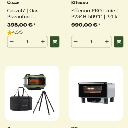
Cozze
Effeuno
Cozze17 | Gas
Effeuno PRO Linie |
Pizzaofen |
P234H 509°C | 3,4 kW
rotierender Pizzastein
| 2 Backkammern |
395,00 €
*
990,00 €
*
| mit Hitzeschild |
inkl. original Effeuno-
4.5/5
Millarco
Stein