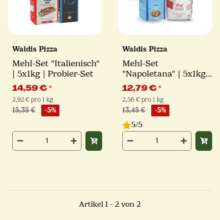
Waldis Pizza
Waldis Pizza
Mehl-Set "Italienisch"
Mehl-Set
| 5x1kg | Probier-Set
"Napoletana" | 5x1kg |
Probier-Set
14,59 €
*
12,79 €
*
2,92 € pro 1 kg
2,56 € pro 1 kg
15,35 €
-5%
13,45 €
-5%
5/5
Artikel 1 - 2 von 2