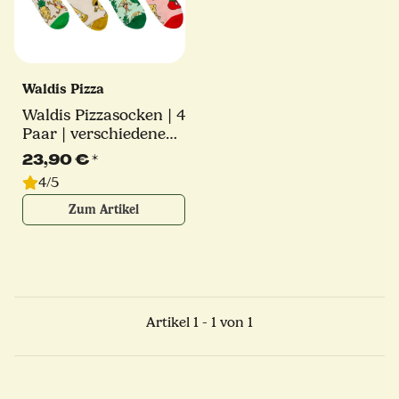
Waldis Pizza
Waldis Pizzasocken | 4
Paar | verschiedene
Größen
23,90 €
*
4/5
Zum Artikel
Artikel 1 - 1 von 1