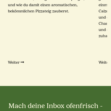
und wie du damit einen aromatischen,
einmal
bekömmlichen Pizzateig zauberst.
Calzon
und ei
Champ
und ec
zuhaus
Weiter
Weite
Mach deine Inbox ofenfrisch -