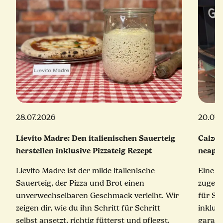
28.07.2026
20.07.
Lievito Madre: Den italienischen Sauerteig
Calzon
herstellen inklusive Pizzateig Rezept
neapol
Lievito Madre ist der milde italienische
Eine e
Sauerteig, der Pizza und Brot einen
zugekla
unverwechselbaren Geschmack verleiht. Wir
für Sc
zeigen dir, wie du ihn Schritt für Schritt
inklus
selbst ansetzt, richtig fütterst und pflegst,
garant