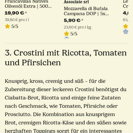
Francavillas Natives
Levo
Associate srl
Olivenöl Extra | 500
Crud
Mozzarella di Bufala
ml
19,90 €
*
4,6
Campana DOP | 5x
50g | Aziende Agricole
39,80 € pro 1 l
65,71 
5,90 €
*
Associate
5/5
5
23,60 € pro 1 kg
5/5
3. Crostini mit Ricotta, Tomaten
und Pfirsichen
Knusprig, kross, cremig und süß – für die
Zubereitung dieser leckeren Crostini benötigst du
Ciabatta-Brot, Ricotta und einige feine Zutaten
nach Geschmack, wie Tomaten, Pfirsiche oder
Prosciutto. Die Kombination aus knusprigem
Brot, cremigen Ricotta-Käse und den süßen sowie
herzhaften Toppings sorgt für ein interessantes