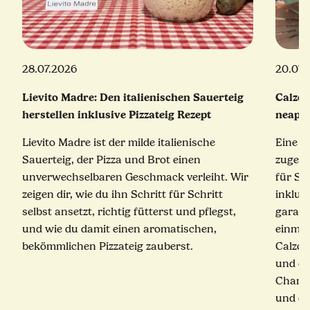
28.07.2026
20.07.
Lievito Madre: Den italienischen Sauerteig
Calzon
herstellen inklusive Pizzateig Rezept
neapol
Lievito Madre ist der milde italienische
Eine e
Sauerteig, der Pizza und Brot einen
zugekla
unverwechselbaren Geschmack verleiht. Wir
für Sc
zeigen dir, wie du ihn Schritt für Schritt
inklus
selbst ansetzt, richtig fütterst und pflegst,
garant
und wie du damit einen aromatischen,
einmal
bekömmlichen Pizzateig zauberst.
Calzon
und ei
Champ
und ec