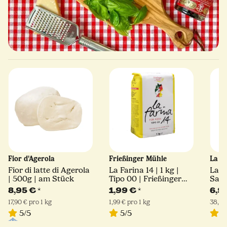
Fior d'Agerola
Frießinger Mühle
La M
Fior di latte di Agerola
La Farina 14 | 1 kg |
La 
| 500g | am Stück
Tipo 00 | Frießinger
Sals
Mühle
180 
8,95 €
*
1,99 €
*
6,9
17,90 € pro 1 kg
1,99 € pro 1 kg
38,33
5/5
5/5
5