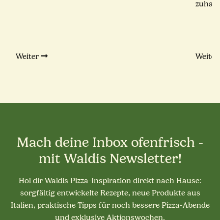
zuhaus
Weiter
Weite
Mach deine Inbox ofenfrisch -
mit Waldis Newsletter!
Hol dir Waldis Pizza-Inspiration direkt nach Hause:
sorgfältig entwickelte Rezepte, neue Produkte aus
Italien, praktische Tipps für noch bessere Pizza-Abende
und exklusive Aktionswochen.