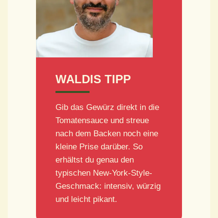
WALDIS TIPP
Gib das Gewürz direkt in die
Tomatensauce und streue
nach dem Backen noch eine
kleine Prise darüber. So
erhältst du genau den
typischen New-York-Style-
Geschmack: intensiv, würzig
und leicht pikant.