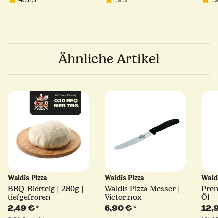
Ähnliche Artikel
Waldis Pizza
Waldis Pizza
Wald
BBQ-Bierteig | 280g |
Waldis Pizza Messer |
Prem
tiefgefroren
Victorinox
Öl
2,49 €
*
6,90 €
*
12,