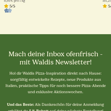
8,89 € pro 1 kg
161,25
5/5
5
Mach deine Inbox ofenfrisch -
mit Waldis Newsletter!
Hol dir Waldis Pizza-Inspiration direkt nach Hause:
sorgfältig entwickelte Rezepte, neue Produkte aus
Italien, praktische Tipps für noch bessere Pizza-Abende
und exklusive Aktionswochen.
Und das Beste:
Als Dankeschön für deine Anmeldung
5 % Rabatt