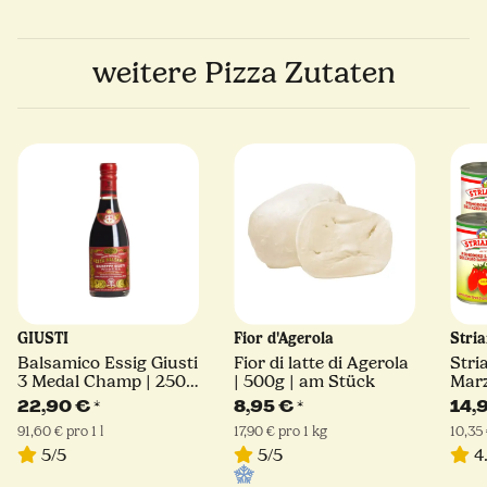
weitere Pizza Zutaten
GIUSTI
Fior d'Agerola
Stri
Balsamico Essig Giusti
Fior di latte di Agerola
Stri
3 Medal Champ | 250
| 500g | am Stück
Mar
ml | Giuseppe Giusti
D.O.
22,90 €
*
8,95 €
*
14,
91,60 € pro 1 l
17,90 € pro 1 kg
10,35 
5/5
5/5
4.