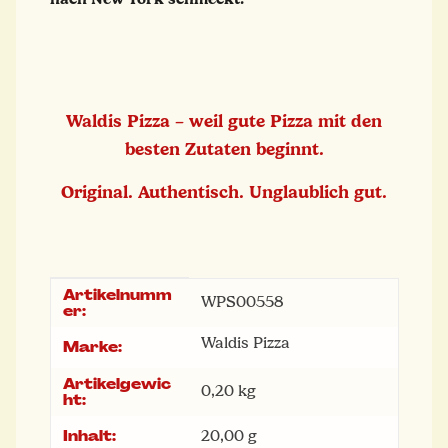
Waldis Pizza – weil gute Pizza mit den
besten Zutaten beginnt.
Original. Authentisch. Unglaublich gut.
Artikelnumm
Produkteigenschaft
Wert
WPS00558
er:
Waldis Pizza
Marke:
Artikelgewic
0,20
kg
ht:
Inhalt:
20,00 g