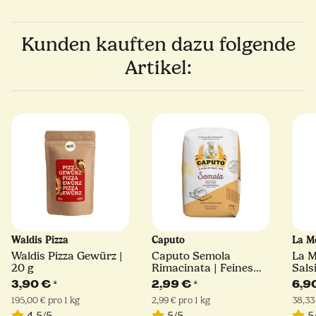
Kunden kauften dazu folgende
Artikel:
Waldis Pizza
Caputo
La M
Waldis Pizza Gewürz |
Caputo Semola
La 
20 g
Rimacinata | Feines
Sals
Hartweizengrieß | 1kg
180 
3,90 €
*
2,99 €
*
6,9
195,00 € pro 1 kg
2,99 € pro 1 kg
38,33
4.5/5
5/5
5